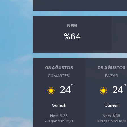
NEM
%64
08 AĞUSTOS
09 AĞUSTOS
CUMARTESI
PAZAR
°
°
24
24
Güneşli
Güneşli
Nem: %38
Nem: %36
Rüzgar: 5.69 m/s
Rüzgar: 6.69 m/s