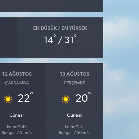
EN DÜŞÜK / EN YÜKSEK
°
°
14
/ 31
12 AĞUSTOS
13 AĞUSTOS
ÇARŞAMBA
PERŞEMBE
°
°
22
20
Güneşli
Güneşli
Nem: %43
Nem: %51
Rüzgar: 7.61 m/s
Rüzgar: 7.50 m/s