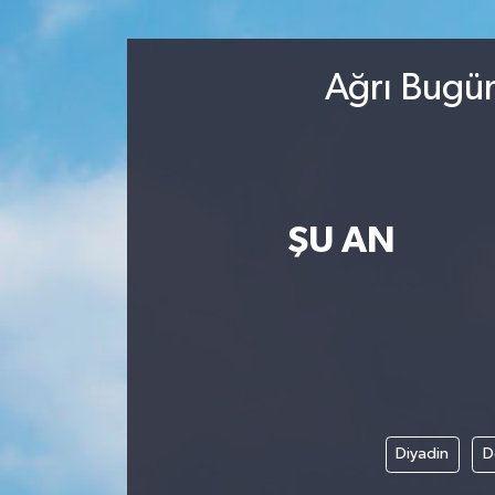
Ağrı Bugün
ŞU AN
Diyadin
D