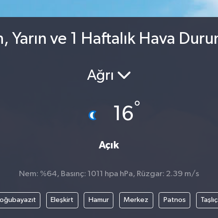
, Yarın ve 1 Haftalık Hava Dur
Ağrı
°
16
Açık
Nem: %64, Basınç: 1011 hpa hPa, Rüzgar: 2.39 m/s
oğubayazıt
Eleşkirt
Hamur
Merkez
Patnos
Taşlı