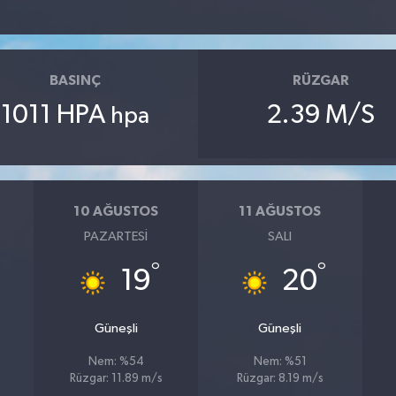
BASINÇ
RÜZGAR
1011 HPA
2.39 M/S
hpa
10 AĞUSTOS
11 AĞUSTOS
PAZARTESI
SALI
°
°
19
20
Güneşli
Güneşli
Nem: %54
Nem: %51
Rüzgar: 11.89 m/s
Rüzgar: 8.19 m/s