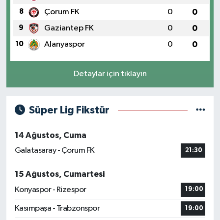
8
Çorum FK
0
0
9
Gaziantep FK
0
0
10
Alanyaspor
0
0
Detaylar için tıklayın
Süper Lig Fikstür
14 Ağustos, Cuma
Galatasaray - Çorum FK
21:30
15 Ağustos, Cumartesi
Konyaspor - Rizespor
19:00
Kasımpaşa - Trabzonspor
19:00