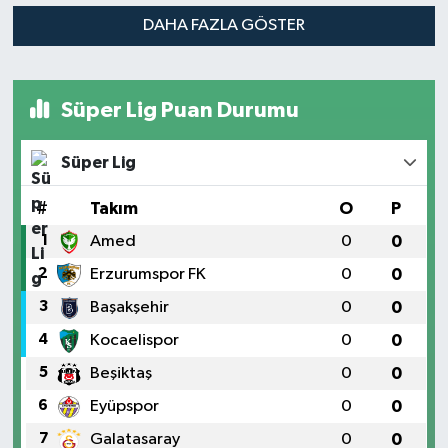
DAHA FAZLA GÖSTER
Süper Lig Puan Durumu
Süper Lig
#
Takım
O
P
1
Amed
0
0
2
Erzurumspor FK
0
0
3
Başakşehir
0
0
4
Kocaelispor
0
0
5
Beşiktaş
0
0
6
Eyüpspor
0
0
7
Galatasaray
0
0