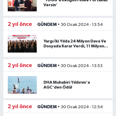
'TOGG'a Rengini Finike Portakalı
Versin'
2 yıl önce
GÜNDEM
•
30 Ocak 2024 - 13:54
Yargı İki Yılda 24 Milyon Dava Ve
Dosyada Karar Verdi, 11 Milyonu
Bekliyor
2 yıl önce
GÜNDEM
•
30 Ocak 2024 - 13:53
DHA Muhabiri Yıldırım'a
AGC'den Ödül
2 yıl önce
GÜNDEM
•
30 Ocak 2024 - 12:54