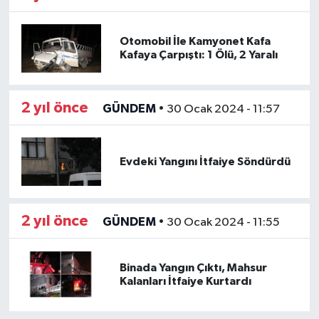
Otomobil İle Kamyonet Kafa
Kafaya Çarpıştı: 1 Ölü, 2 Yaralı
2 yıl önce
GÜNDEM
•
30 Ocak 2024 - 11:57
Evdeki Yangını İtfaiye Söndürdü
2 yıl önce
GÜNDEM
•
30 Ocak 2024 - 11:55
Binada Yangın Çıktı, Mahsur
Kalanları İtfaiye Kurtardı