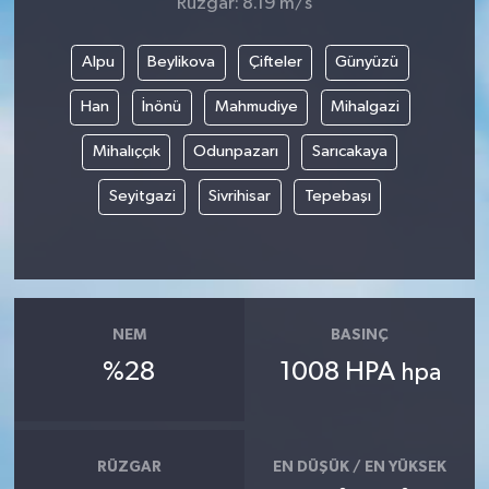
Rüzgar: 8.19 m/s
Alpu
Beylikova
Çifteler
Günyüzü
Han
İnönü
Mahmudiye
Mihalgazi
Mihalıççık
Odunpazarı
Sarıcakaya
Seyitgazi
Sivrihisar
Tepebaşı
NEM
BASINÇ
%28
1008 HPA
hpa
RÜZGAR
EN DÜŞÜK / EN YÜKSEK