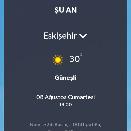
ŞU AN
Eskişehir
°
30
Güneşli
08 Ağustos Cumartesi
18:00
Nem: %28, Basınç: 1008 hpa hPa,