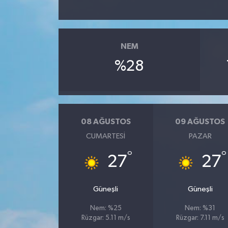
NEM
%28
08 AĞUSTOS
09 AĞUSTOS
CUMARTESI
PAZAR
°
°
27
27
Güneşli
Güneşli
Nem: %25
Nem: %31
Rüzgar: 5.11 m/s
Rüzgar: 7.11 m/s