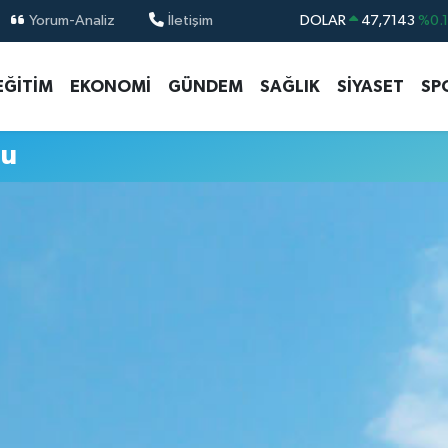
Yorum-Analiz
İletişim
DOLAR
47,7143
%0.
EURO
55,0317
%-0.
EĞİTİM
EKONOMİ
GÜNDEM
SAĞLIK
SİYASET
SP
STERLİN
64,2463
%0.
GRAM ALTIN
6574.81
%1.
mu
BİST100
13.799
%7
BITCOIN
64.225,61
%-0.