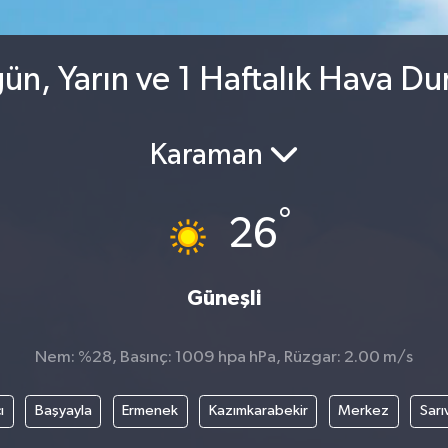
n, Yarın ve 1 Haftalık Hava D
Karaman
°
26
Güneşli
Nem: %28, Basınç: 1009 hpa hPa, Rüzgar: 2.00 m/s
ı
Başyayla
Ermenek
Kazımkarabekir
Merkez
Sarı