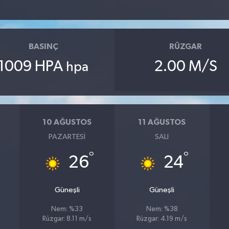
BASINÇ
RÜZGAR
1009 HPA
2.00 M/S
hpa
10 AĞUSTOS
11 AĞUSTOS
PAZARTESI
SALI
°
°
26
24
Güneşli
Güneşli
Nem: %33
Nem: %38
Rüzgar: 8.11 m/s
Rüzgar: 4.19 m/s