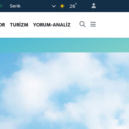
°
Serik
16
26
02
OR
TURİZM
YORUM-ANALİZ
07
44
0
63