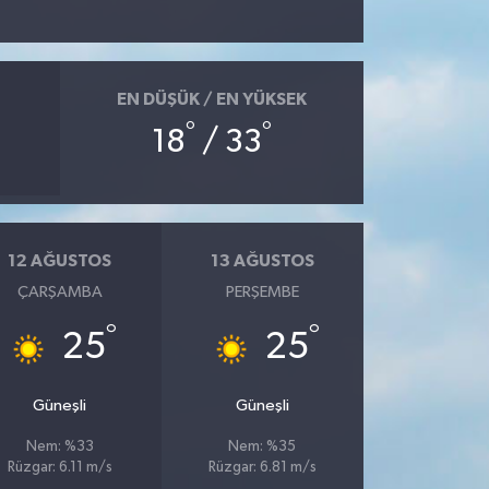
EN DÜŞÜK / EN YÜKSEK
°
°
18
/ 33
12 AĞUSTOS
13 AĞUSTOS
ÇARŞAMBA
PERŞEMBE
°
°
25
25
Güneşli
Güneşli
Nem: %33
Nem: %35
Rüzgar: 6.11 m/s
Rüzgar: 6.81 m/s