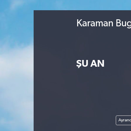
Karaman Bugü
ŞU AN
Ayranc