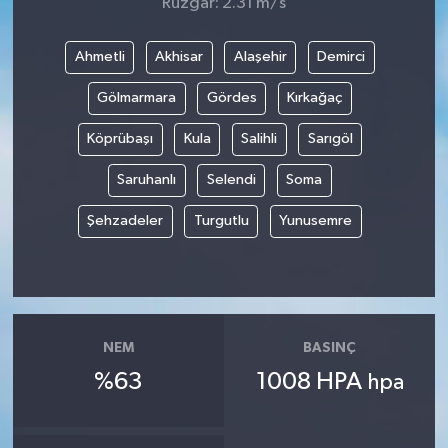
Rüzgar: 2.31 m/s
Ahmetli
Akhisar
Alaşehir
Demirci
Gölmarmara
Gördes
Kırkağaç
Köprübaşı
Kula
Salihli
Sarıgöl
Saruhanlı
Selendi
Soma
Şehzadeler
Turgutlu
Yunusemre
NEM
BASINÇ
%63
1008 HPA
hpa