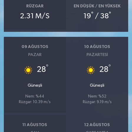
RÜZGAR
EN DÜŞÜK / EN YÜKSEK
°
°
2.31 M/S
19
/ 38
09 AĞUSTOS
10 AĞUSTOS
PAZAR
PAZARTESI
°
°
28
28
Güneşli
Güneşli
Nem: %44
Nem: %52
Rüzgar: 10.39 m/s
Rüzgar: 9.19 m/s
11 AĞUSTOS
12 AĞUSTOS