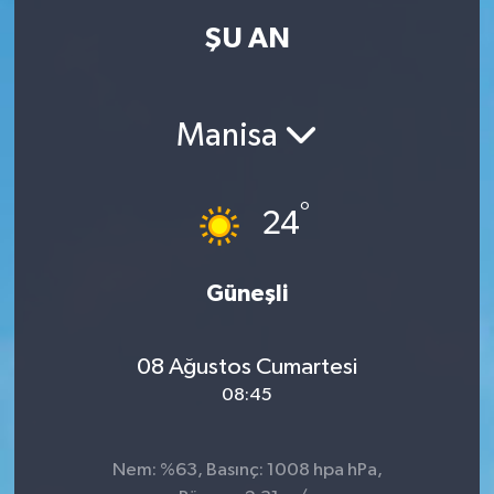
ŞU AN
Manisa
°
24
Güneşli
08 Ağustos Cumartesi
08:45
Nem: %63, Basınç: 1008 hpa hPa,