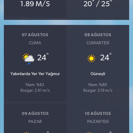
°
°
1.89 M/S
20
/ 25
07 AĞUSTOS
08 AĞUSTOS
CUMA
CUMARTESI
°
°
24
24
Yakınlarda Yer Yer Yağmur
Güneşli
Nem: %82
Nem: %80
Rüzgar: 2.61 m/s
Rüzgar: 3.19 m/s
09 AĞUSTOS
10 AĞUSTOS
PAZAR
PAZARTESI