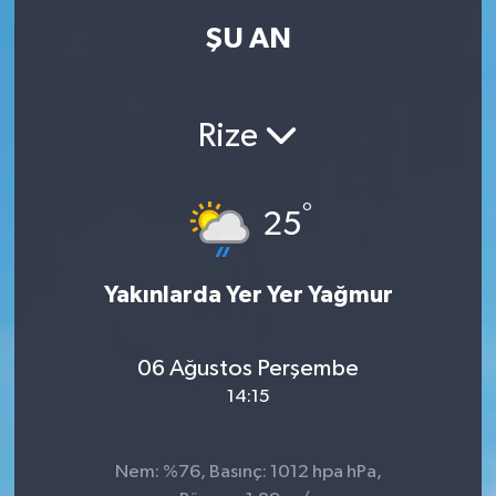
ŞU AN
Rize
°
25
Yakınlarda Yer Yer Yağmur
06 Ağustos Perşembe
14:15
Nem: %76, Basınç: 1012 hpa hPa,