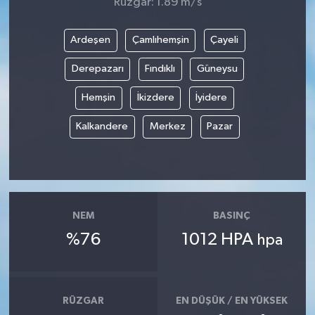
Rüzgar: 1.89 m/s
Ardeşen
Çamlıhemşin
Çayeli
Derepazarı
Fındıklı
Güneysu
Hemşin
İkizdere
İyidere
Kalkandere
Merkez
Pazar
NEM
BASINÇ
%76
1012 HPA
hpa
RÜZGAR
EN DÜŞÜK / EN YÜKSEK