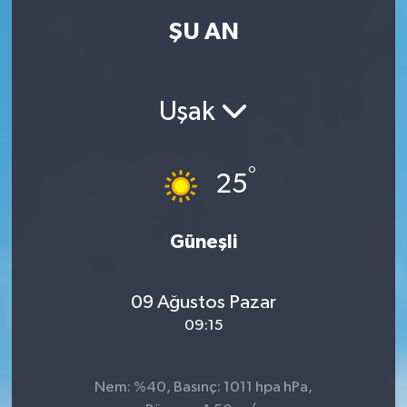
ŞU AN
Uşak
°
25
Güneşli
09 Ağustos Pazar
09:15
Nem: %40, Basınç: 1011 hpa hPa,