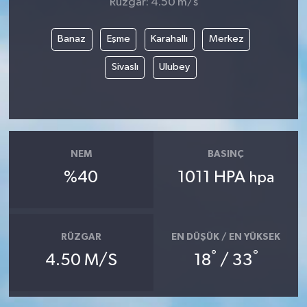
Rüzgar: 4.50 m/s
Banaz
Eşme
Karahallı
Merkez
Sivaslı
Ulubey
NEM
BASINÇ
%40
1011 HPA
hpa
RÜZGAR
EN DÜŞÜK / EN YÜKSEK
°
°
4.50 M/S
18
/ 33