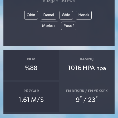
Rüzgar: 1.61 m/s
Çıldır
Damal
Göle
Hanak
Merkez
Posof
NEM
BASINÇ
%88
1016 HPA
hpa
RÜZGAR
EN DÜŞÜK / EN YÜKSEK
°
°
1.61 M/S
9
/ 23