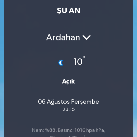
ŞU AN
Ardahan
°
10
Açık
06 Ağustos Perşembe
23:15
Nem: %88, Basınç: 1016 hpa hPa,