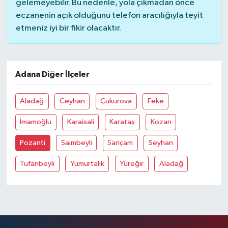
gelemeyebilir. Bu nedenle, yola çıkmadan önce
eczanenin açık olduğunu telefon aracılığıyla teyit
etmeniz iyi bir fikir olacaktır.
Adana Diğer İlçeler
Aladağ
Ceyhan
Çukurova
Feke
İmamoğlu
Karaisali
Karataş
Kozan
Pozanti
Saimbeyli
Sariçam
Seyhan
Tufanbeyli
Yumurtalik
Yüreğir
Aladağ