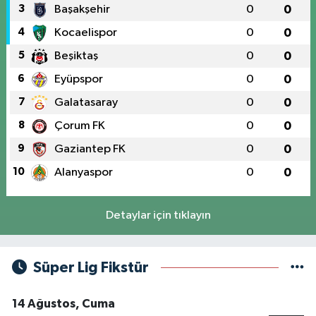
3
Başakşehir
0
0
4
Kocaelispor
0
0
5
Beşiktaş
0
0
6
Eyüpspor
0
0
7
Galatasaray
0
0
8
Çorum FK
0
0
9
Gaziantep FK
0
0
10
Alanyaspor
0
0
Detaylar için tıklayın
Süper Lig Fikstür
14 Ağustos, Cuma