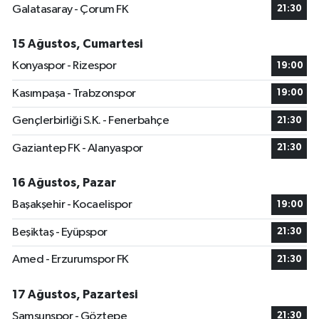
Galatasaray - Çorum FK
21:30
15 Ağustos, Cumartesi
Konyaspor - Rizespor
19:00
Kasımpaşa - Trabzonspor
19:00
Gençlerbirliği S.K. - Fenerbahçe
21:30
Gaziantep FK - Alanyaspor
21:30
16 Ağustos, Pazar
Başakşehir - Kocaelispor
19:00
Beşiktaş - Eyüpspor
21:30
Amed - Erzurumspor FK
21:30
17 Ağustos, Pazartesi
Samsunspor - Göztepe
21:30