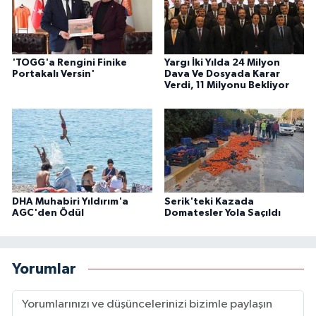
'TOGG'a Rengini Finike
Yargı İki Yılda 24 Milyon
Portakalı Versin'
Dava Ve Dosyada Karar
Verdi, 11 Milyonu Bekliyor
DHA Muhabiri Yıldırım'a
Serik'teki Kazada
AGC'den Ödül
Domatesler Yola Saçıldı
Yorumlar