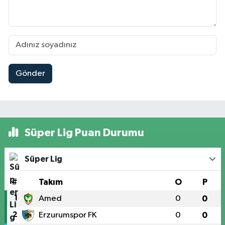
Gönder
Süper Lig Puan Durumu
Süper Lig
#
Takım
O
P
1
Amed
0
0
2
Erzurumspor FK
0
0