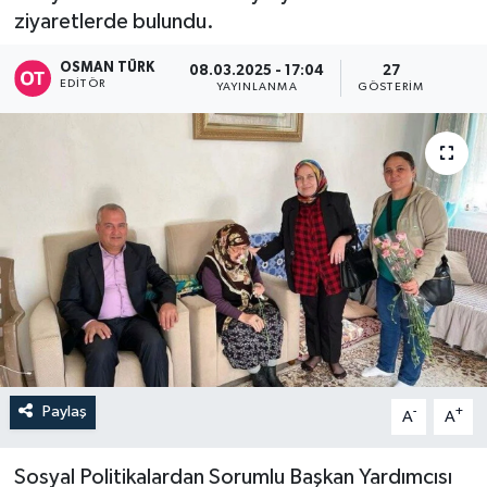
ziyaretlerde bulundu.
OSMAN TÜRK
08.03.2025 - 17:04
27
EDITÖR
YAYINLANMA
GÖSTERIM
Paylaş
-
+
A
A
Sosyal Politikalardan Sorumlu Başkan Yardımcısı