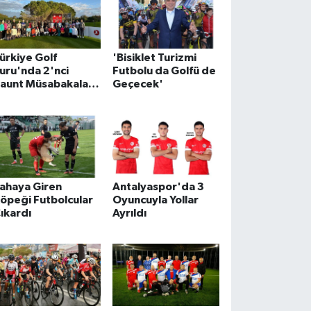
ürkiye Golf
'Bisiklet Turizmi
uru'nda 2'nci
Futbolu da Golfü de
aunt Müsabakaları
Geçecek'
aşladı
ahaya Giren
Antalyaspor'da 3
öpeği Futbolcular
Oyuncuyla Yollar
ıkardı
Ayrıldı