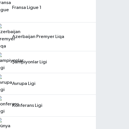
Fransa Ligue 1
Azerbaijan Premyer Liqa
Şampiyonlar Ligi
Avrupa Ligi
Konferans Ligi