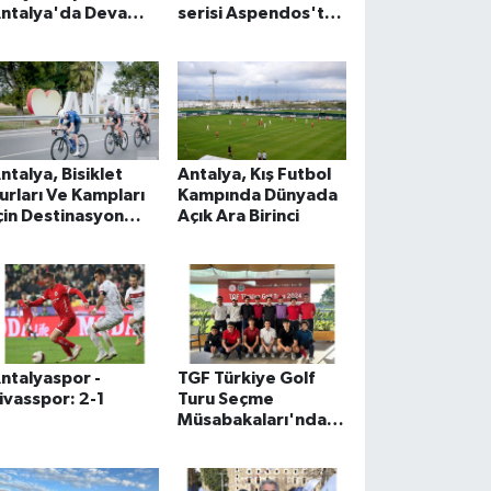
ntalya'da Devam
serisi Aspendos'ta
diyor
başladı
ntalya, Bisiklet
Antalya, Kış Futbol
urları Ve Kampları
Kampında Dünyada
çin Destinasyon
Açık Ara Birinci
aline Geliyor
ntalyaspor -
TGF Türkiye Golf
ivasspor: 2-1
Turu Seçme
Müsabakaları'nda
Elemeyi Geçen
Sporcular Belli Oldu