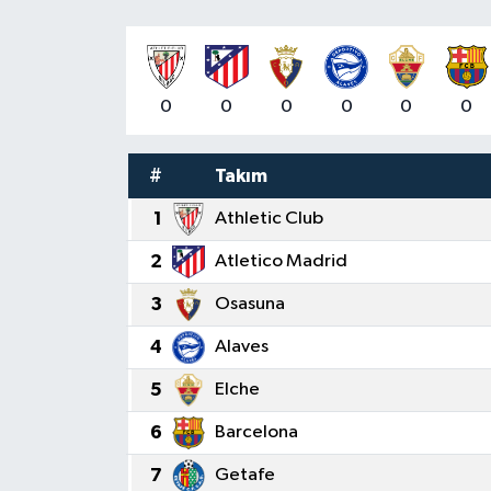
0
0
0
0
0
0
#
Takım
1
Athletic Club
2
Atletico Madrid
3
Osasuna
4
Alaves
5
Elche
6
Barcelona
7
Getafe