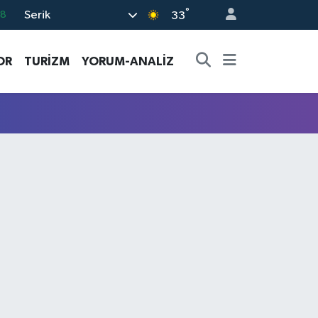
°
Serik
18
33
32
OR
TURİZM
YORUM-ANALİZ
38
03
14
11