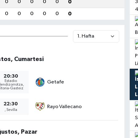
0
0
0
0
0
0
0
0
0
0
0
0
tos, Cumartesi
20:30
Estadio
Getafe
endizorrotza,
itoria-Gasteiz
22:30
Rayo Vallecano
, Sevilla
ğustos, Pazar