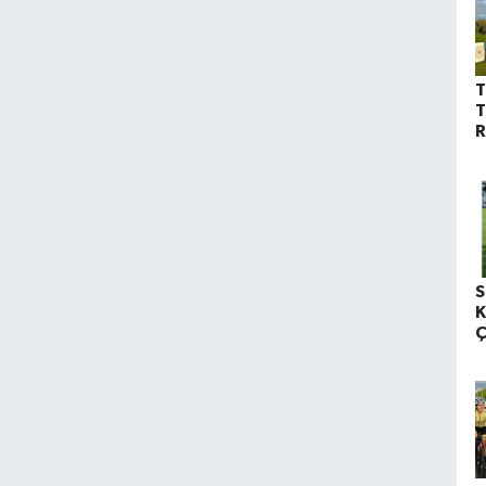
T
T
R
B
S
K
Ç