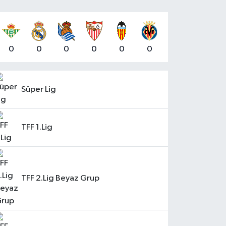
0
0
0
0
0
0
Süper Lig
TFF 1.Lig
TFF 2.Lig Beyaz Grup