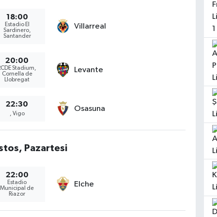
18:00
Estadio El
Villarreal
Sardinero,
Santander
20:00
RCDE Stadium,
Levante
Cornella de
Llobregat
22:30
Osasuna
, Vigo
stos, Pazartesi
22:00
Estadio
Elche
Municipal de
Riazor