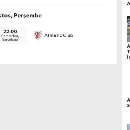
A
E
stos, Perşembe
22:00
Athletic Club
Camp Nou,
Barcelona
A
T
İ
H
A
S