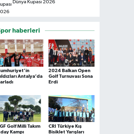
Dünya Kupası 2026
Spor haberleri
umhuriyet’in
2024 Balkan Open
ıldızları Antalya’da
Golf Turnuvası Sona
arladı
Erdi
GF Golf Milli Takım
CRI Türkiye Kış
day Kampı
Bisiklet Yarışları