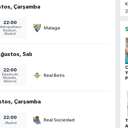
stos, Çarşamba
22:00
Metropolitano
Malaga
Stadium,
Madrid
ğustos, Salı
C
22:00
Y
Estadio de
Real Betis
P
Mestalla,
Valencia
stos, Çarşamba
22:00
Real Sociedad
T
, Madrid
A