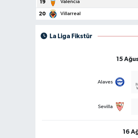
19
Valencia
20
Villarreal
La Liga Fikstür
15 Ağus
Alaves
M
V
Sevilla
16 A