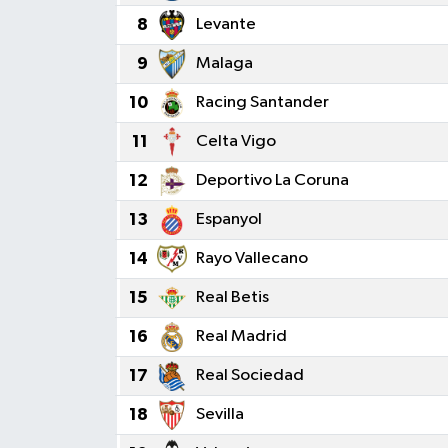
8
Levante
9
Malaga
10
Racing Santander
11
Celta Vigo
12
Deportivo La Coruna
13
Espanyol
14
Rayo Vallecano
15
Real Betis
16
Real Madrid
17
Real Sociedad
18
Sevilla