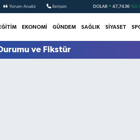
Yorum-Analiz
İletişim
DOLAR
47,7436
%0.
EURO
55,2510
%0.
EĞİTİM
EKONOMİ
GÜNDEM
SAĞLIK
SİYASET
SP
STERLİN
64,4811
%0.
GRAM ALTIN
6660.55
%0.
Durumu ve Fikstür
BİST100
13.779
%-
BITCOIN
64.959,79
%1.