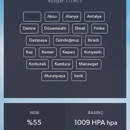
Rüzgar: 1.11 m/s
Akseki
Aksu
Alanya
Antalya
Demre
Döşemealtı
Elmalı
Finike
Gazipaşa
Gündoğmuş
İbradı
Kaş
Kemer
Kepez
Konyaaltı
Korkuteli
Kumluca
Manavgat
Muratpaşa
Serik
NEM
BASINÇ
%55
1009 HPA
hpa