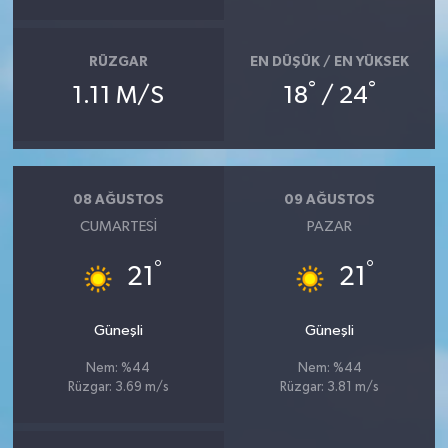
RÜZGAR
EN DÜŞÜK / EN YÜKSEK
°
°
1.11 M/S
18
/ 24
08 AĞUSTOS
09 AĞUSTOS
CUMARTESI
PAZAR
°
°
21
21
Güneşli
Güneşli
Nem: %44
Nem: %44
Rüzgar: 3.69 m/s
Rüzgar: 3.81 m/s