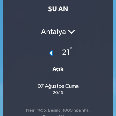
ŞU AN
Antalya
°
21
Açık
07 Ağustos Cuma
20:15
Nem: %55, Basınç: 1009 hpa hPa,