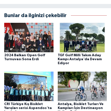
Bunlar da ilginizi çekebilir
2024 Balkan Open Golf
TGF Golf Milli Takım Aday
Turnuvası Sona Erdi
Kampı Antalya'da Devam
Ediyor
CRI Türkiye Kış Bisiklet
Antalya, Bisiklet Turları Ve
Yarışları serisi Aspendos'ta
Kampları İçin Destinasyon