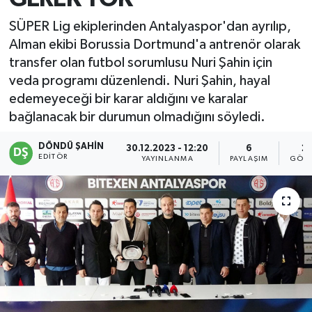
SÜPER Lig ekiplerinden Antalyaspor'dan ayrılıp,
Alman ekibi Borussia Dortmund'a antrenör olarak
transfer olan futbol sorumlusu Nuri Şahin için
veda programı düzenlendi. Nuri Şahin, hayal
edemeyeceği bir karar aldığını ve karalar
bağlanacak bir durumun olmadığını söyledi.
DÖNDÜ ŞAHİN
30.12.2023 - 12:20
6
2
EDITÖR
YAYINLANMA
PAYLAŞIM
GÖST