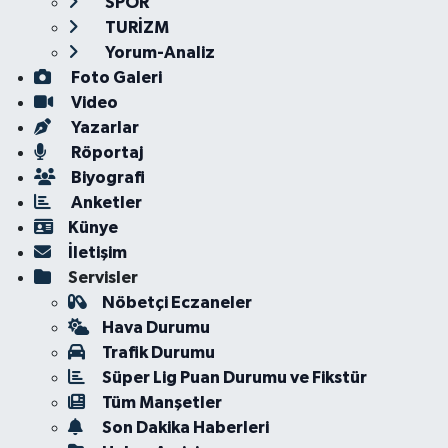
SPOR
TURİZM
Yorum-Analiz
Foto Galeri
Video
Yazarlar
Röportaj
Biyografi
Anketler
Künye
İletişim
Servisler
Nöbetçi Eczaneler
Hava Durumu
Trafik Durumu
Süper Lig Puan Durumu ve Fikstür
Tüm Manşetler
Son Dakika Haberleri