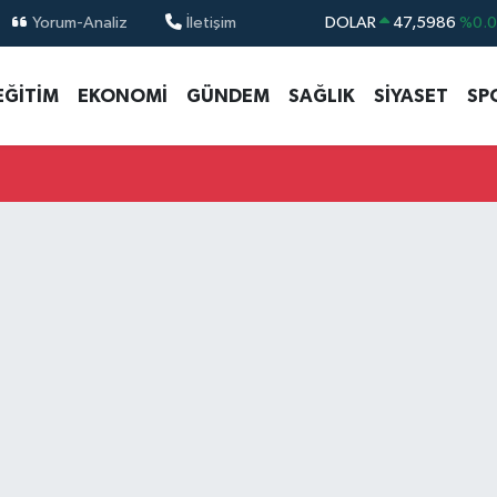
Yorum-Analiz
İletişim
DOLAR
47,5986
%0.
EURO
55,0700
%0
EĞİTİM
EKONOMİ
GÜNDEM
SAĞLIK
SİYASET
SP
STERLİN
64,2438
%0.
GRAM ALTIN
6518.23
%0.
BİST100
13.768
%4
BITCOIN
64.602,05
%0.