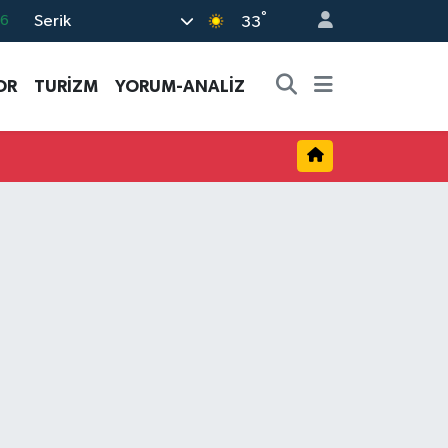
°
Serik
06
33
.1
OR
TURİZM
YORUM-ANALİZ
21
39
8
69