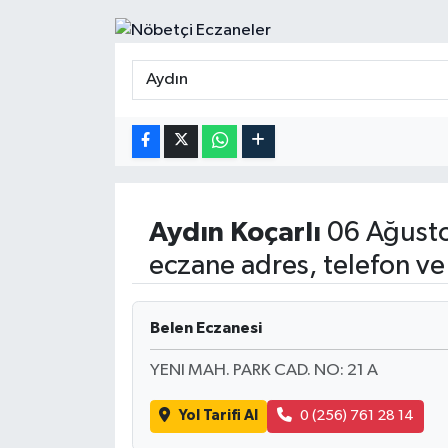
Aydın
Koçarlı
06 Ağusto
eczane adres, telefon ve
Belen Eczanesi
YENI MAH. PARK CAD. NO: 21 A
Yol Tarifi Al
0 (256) 761 28 14