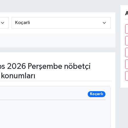
A
s 2026 Perşembe nöbetçi
 konumları
Koçarlı