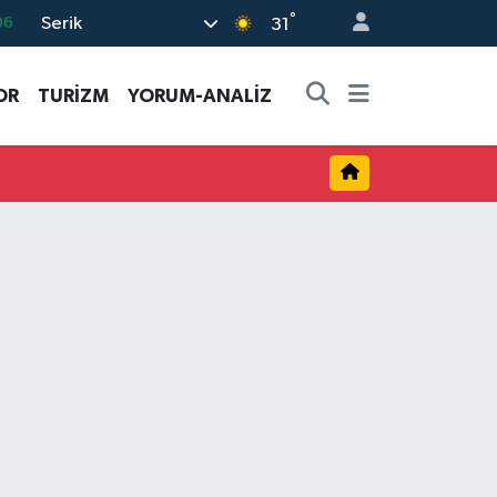
°
Serik
06
31
02
OR
TURİZM
YORUM-ANALİZ
.2
32
48
16