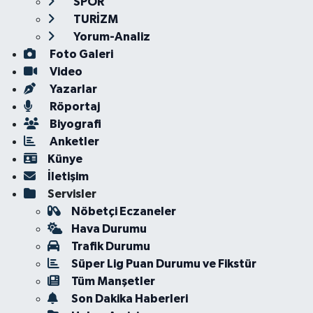
SPOR
TURİZM
Yorum-Analiz
Foto Galeri
Video
Yazarlar
Röportaj
Biyografi
Anketler
Künye
İletişim
Servisler
Nöbetçi Eczaneler
Hava Durumu
Trafik Durumu
Süper Lig Puan Durumu ve Fikstür
Tüm Manşetler
Son Dakika Haberleri