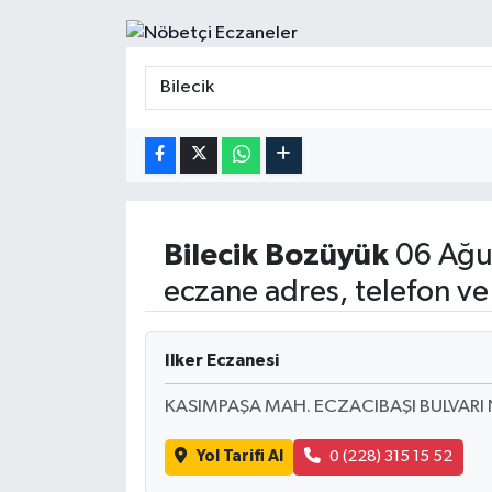
Bilecik
Bozüyük
06 Ağu
eczane adres, telefon ve
Ilker Eczanesi
KASIMPAŞA MAH. ECZACIBAŞI BULVARI NO
Yol Tarifi Al
0 (228) 315 15 52