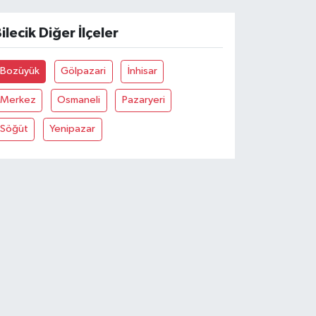
ilecik Diğer İlçeler
Bozüyük
Gölpazari
İnhisar
Merkez
Osmaneli
Pazaryeri
Söğüt
Yenipazar