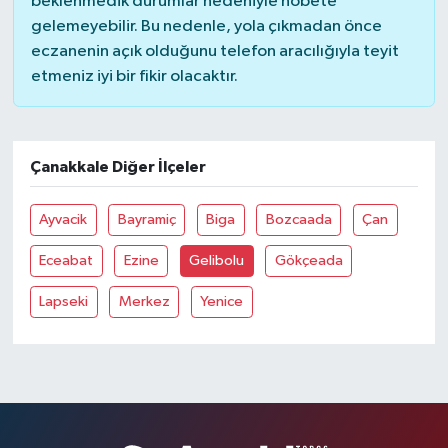
beklenmedik durumlar nedeniyle nöbete
gelemeyebilir. Bu nedenle, yola çıkmadan önce
eczanenin açık olduğunu telefon aracılığıyla teyit
etmeniz iyi bir fikir olacaktır.
Çanakkale Diğer İlçeler
Ayvacik
Bayramiç
Biga
Bozcaada
Çan
Eceabat
Ezine
Gelibolu
Gökçeada
Lapseki
Merkez
Yenice