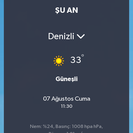
ŞU AN
Denizli
°
33
Güneşli
07 Ağustos Cuma
11:30
Nem: %24, Basınç: 1008 hpa hPa,