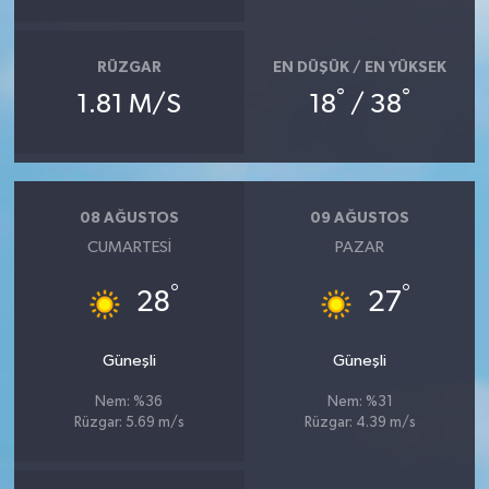
RÜZGAR
EN DÜŞÜK / EN YÜKSEK
°
°
1.81 M/S
18
/ 38
08 AĞUSTOS
09 AĞUSTOS
CUMARTESI
PAZAR
°
°
28
27
Güneşli
Güneşli
Nem: %36
Nem: %31
Rüzgar: 5.69 m/s
Rüzgar: 4.39 m/s