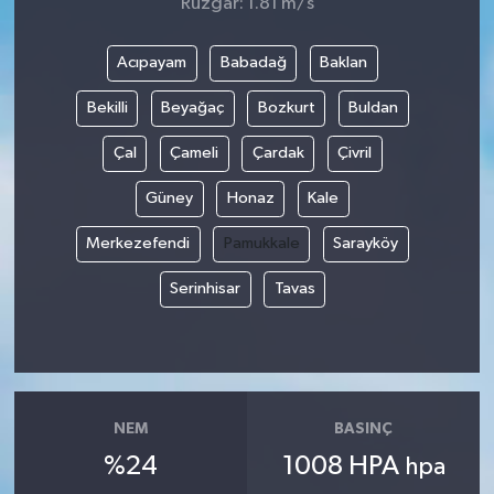
Rüzgar: 1.81 m/s
Acıpayam
Babadağ
Baklan
Bekilli
Beyağaç
Bozkurt
Buldan
Çal
Çameli
Çardak
Çivril
Güney
Honaz
Kale
Merkezefendi
Pamukkale
Sarayköy
Serinhisar
Tavas
NEM
BASINÇ
%24
1008 HPA
hpa