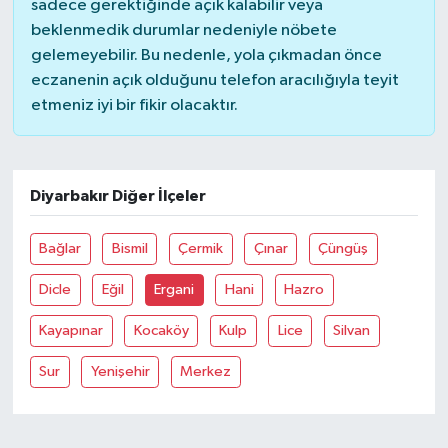
sadece gerektiğinde açık kalabilir veya
beklenmedik durumlar nedeniyle nöbete
gelemeyebilir. Bu nedenle, yola çıkmadan önce
eczanenin açık olduğunu telefon aracılığıyla teyit
etmeniz iyi bir fikir olacaktır.
Diyarbakır Diğer İlçeler
Bağlar
Bismil
Çermik
Çınar
Çüngüş
Dicle
Eğil
Ergani
Hani
Hazro
Kayapınar
Kocaköy
Kulp
Lice
Silvan
Sur
Yenişehir
Merkez