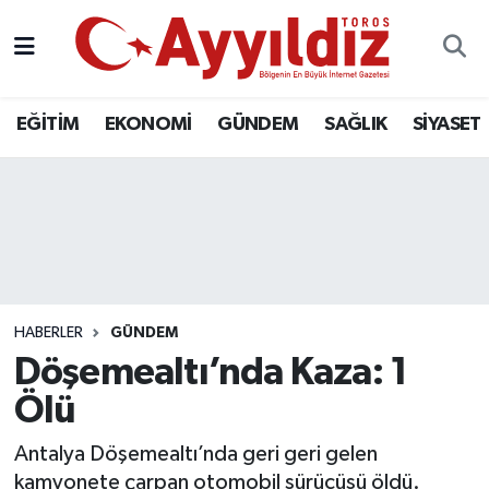
EĞİTİM
EKONOMİ
GÜNDEM
SAĞLIK
SİYASET
HABERLER
GÜNDEM
Döşemealtı’nda Kaza: 1
Ölü
Antalya Döşemealtı’nda geri geri gelen
kamyonete çarpan otomobil sürücüsü öldü.