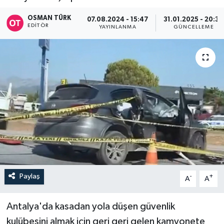
OSMAN TÜRK
07.08.2024 - 15:47
31.01.2025 - 20:30
EDITÖR
YAYINLANMA
GÜNCELLEME
Paylaş
-
+
A
A
Antalya'da kasadan yola düşen güvenlik
kulübesini almak için geri geri gelen kamyonete