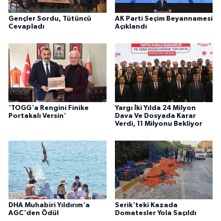
Gençler Sordu, Tütüncü
AK Parti Seçim Beyannamesi
Cevapladı
Açıklandı
'TOGG'a Rengini Finike
Yargı İki Yılda 24 Milyon
Portakalı Versin'
Dava Ve Dosyada Karar
Verdi, 11 Milyonu Bekliyor
DHA Muhabiri Yıldırım'a
Serik'teki Kazada
AGC'den Ödül
Domatesler Yola Saçıldı