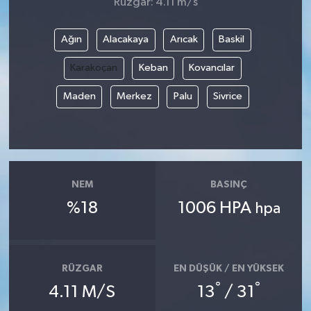
Rüzgar: 4.11 m/s
Ağın
Alacakaya
Arıcak
Baskil
Karakoçan
Keban
Kovancılar
Maden
Merkez
Palu
Sivrice
NEM
BASINÇ
%18
1006 HPA
hpa
RÜZGAR
EN DÜŞÜK / EN YÜKSEK
°
°
4.11 M/S
13
/ 31