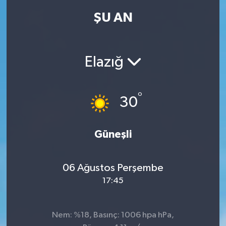
ŞU AN
Elazığ
°
30
Güneşli
06 Ağustos Perşembe
17:45
Nem: %18, Basınç: 1006 hpa hPa,