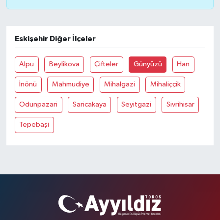
Eskişehir Diğer İlçeler
Alpu
Beylikova
Çifteler
Günyüzü
Han
İnönü
Mahmudiye
Mihalgazi
Mihaliççik
Odunpazari
Saricakaya
Seyitgazi
Sivrihisar
Tepebaşi