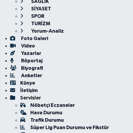
SAĞLIK
SİYASET
SPOR
TURİZM
Yorum-Analiz
Foto Galeri
Video
Yazarlar
Röportaj
Biyografi
Anketler
Künye
İletişim
Servisler
Nöbetçi Eczaneler
Hava Durumu
Trafik Durumu
Süper Lig Puan Durumu ve Fikstür