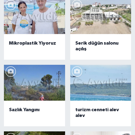
Mikroplastik Yiyoruz
Serik düğün salonu
açılış
Sazlık Yangını
turizm cenneti alev
alev