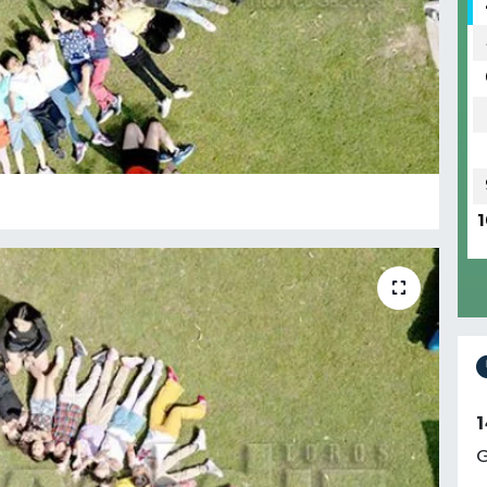
1
1
G