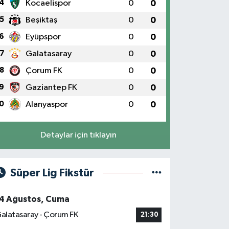
4
Kocaelispor
0
0
5
Beşiktaş
0
0
6
Eyüpspor
0
0
7
Galatasaray
0
0
8
Çorum FK
0
0
9
Gaziantep FK
0
0
0
Alanyaspor
0
0
Detaylar için tıklayın
Süper Lig Fikstür
4 Ağustos, Cuma
alatasaray - Çorum FK
21:30