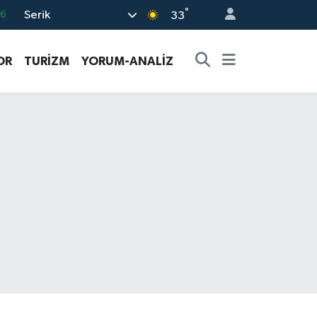
°
Serik
06
33
.1
OR
TURİZM
YORUM-ANALİZ
21
32
8
69