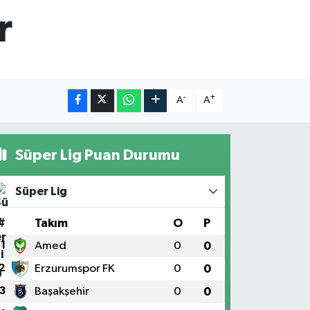
r
-
+
A
A
Süper Lig Puan Durumu
Süper Lig
#
Takım
O
P
1
Amed
0
0
2
Erzurumspor FK
0
0
3
Başakşehir
0
0