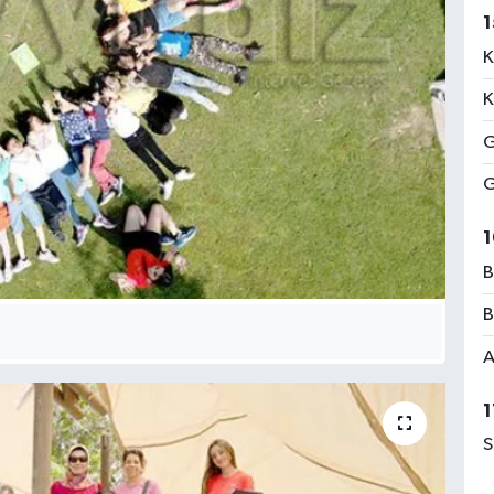
1
K
K
G
G
1
B
B
A
1
S