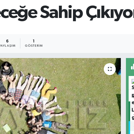
eceğe Sahip Çıkıyo
6
1
PAYLAŞIM
GÖSTERIM