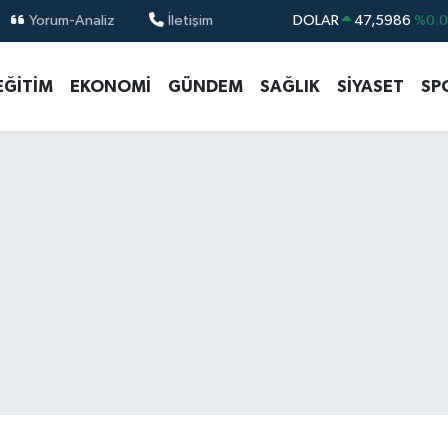
Yorum-Analiz
İletişim
DOLAR
47,5986
%0.
EURO
55,0700
%0
EĞİTİM
EKONOMİ
GÜNDEM
SAĞLIK
SİYASET
SP
STERLİN
64,2438
%0.
GRAM ALTIN
6513.94
%0.
BİST100
13.768
%4
BITCOIN
64.602,05
%0.