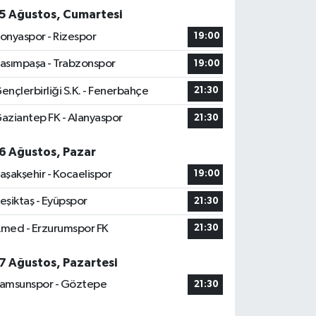
5 Ağustos, Cumartesi
onyaspor - Rizespor
19:00
asımpaşa - Trabzonspor
19:00
ençlerbirliği S.K. - Fenerbahçe
21:30
aziantep FK - Alanyaspor
21:30
6 Ağustos, Pazar
aşakşehir - Kocaelispor
19:00
eşiktaş - Eyüpspor
21:30
med - Erzurumspor FK
21:30
7 Ağustos, Pazartesi
amsunspor - Göztepe
21:30