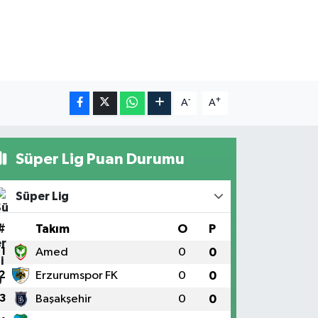
-
+
A
A
Süper Lig Puan Durumu
Süper Lig
#
Takım
O
P
1
Amed
0
0
2
Erzurumspor FK
0
0
3
Başakşehir
0
0