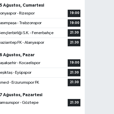
5 Ağustos, Cumartesi
onyaspor - Rizespor
19:00
asımpaşa - Trabzonspor
19:00
ençlerbirliği S.K. - Fenerbahçe
21:30
aziantep FK - Alanyaspor
21:30
6 Ağustos, Pazar
aşakşehir - Kocaelispor
19:00
eşiktaş - Eyüpspor
21:30
med - Erzurumspor FK
21:30
7 Ağustos, Pazartesi
amsunspor - Göztepe
21:30