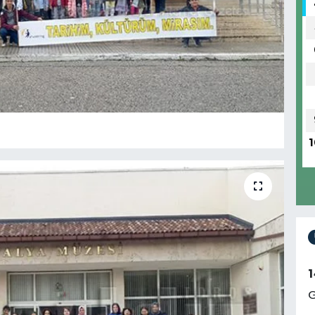
1
1
G