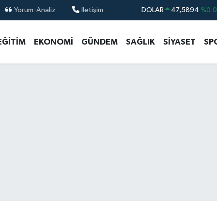
Yorum-Analiz
İletişim
DOLAR
47,5894
%0.
EURO
55,0398
%-0.
EĞİTİM
EKONOMİ
GÜNDEM
SAĞLIK
SİYASET
SP
STERLİN
64,1581
%0.
GRAM ALTIN
6527.85
%0.5
BİST100
13.703
%
BITCOIN
64.927,78
%1.