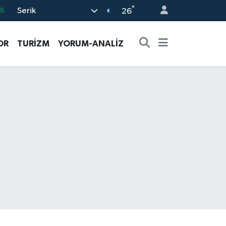
°
Serik
08
26
02
OR
TURİZM
YORUM-ANALİZ
16
4
11
32