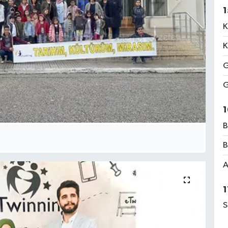
1
K
K
G
G
1
B
B
A
1
S