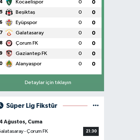
4
Kocaelispor
0
0
5
Beşiktaş
0
0
6
Eyüpspor
0
0
7
Galatasaray
0
0
8
Çorum FK
0
0
9
Gaziantep FK
0
0
0
Alanyaspor
0
0
Detaylar için tıklayın
Süper Lig Fikstür
4 Ağustos, Cuma
alatasaray - Çorum FK
21:30