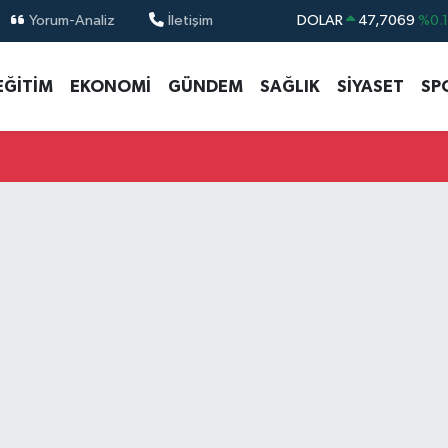
Yorum-Analiz
İletişim
DOLAR
47,7069
%0.
EURO
55,0265
%0.
EĞİTİM
EKONOMİ
GÜNDEM
SAĞLIK
SİYASET
SP
STERLİN
64,1897
%0.
GRAM ALTIN
6574.81
%1.
BİST100
13.887
%6
BITCOIN
64.360,53
%-0.