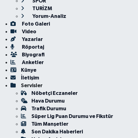
SPOR
TURİZM
Yorum-Analiz
Foto Galeri
Video
Yazarlar
Röportaj
Biyografi
Anketler
Künye
İletişim
Servisler
Nöbetçi Eczaneler
Hava Durumu
Trafik Durumu
Süper Lig Puan Durumu ve Fikstür
Tüm Manşetler
Son Dakika Haberleri