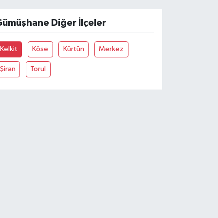
ümüşhane Diğer İlçeler
Kelkit
Köse
Kürtün
Merkez
Şiran
Torul