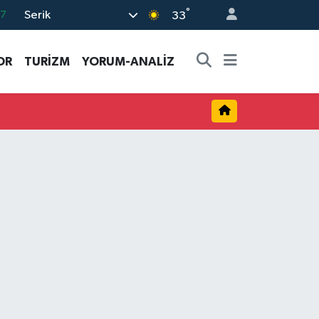
°
Serik
17
33
01
OR
TURİZM
YORUM-ANALİZ
02
44
4
76