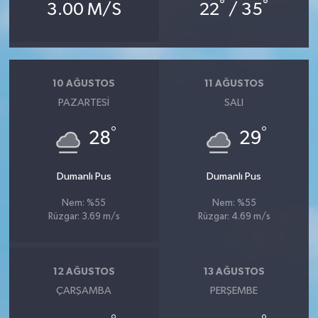
°
°
3.00 M/S
22
/ 35
10 AĞUSTOS
11 AĞUSTOS
PAZARTESI
SALI
°
°
28
29
Dumanlı Pus
Dumanlı Pus
Nem: %55
Nem: %55
Rüzgar: 3.69 m/s
Rüzgar: 4.69 m/s
12 AĞUSTOS
13 AĞUSTOS
ÇARŞAMBA
PERŞEMBE