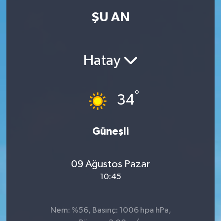
ŞU AN
Hatay
°
34
Güneşli
09 Ağustos Pazar
10:45
Nem: %56, Basınç: 1006 hpa hPa,