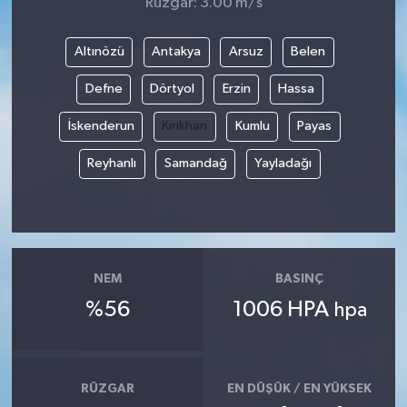
Rüzgar: 3.00 m/s
Altınözü
Antakya
Arsuz
Belen
Defne
Dörtyol
Erzin
Hassa
İskenderun
Kırıkhan
Kumlu
Payas
Reyhanlı
Samandağ
Yayladağı
NEM
BASINÇ
%56
1006 HPA
hpa
RÜZGAR
EN DÜŞÜK / EN YÜKSEK