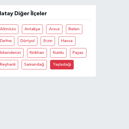
atay Diğer İlçeler
Altinözü
Antakya
Arsuz
Belen
Defne
Dörtyol
Erzin
Hassa
İskenderun
Kirikhan
Kumlu
Payas
Reyhanli
Samandağ
Yayladaği