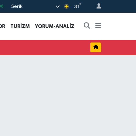
°
Serik
06
31
02
OR
TURİZM
YORUM-ANALİZ
.2
12
70
16