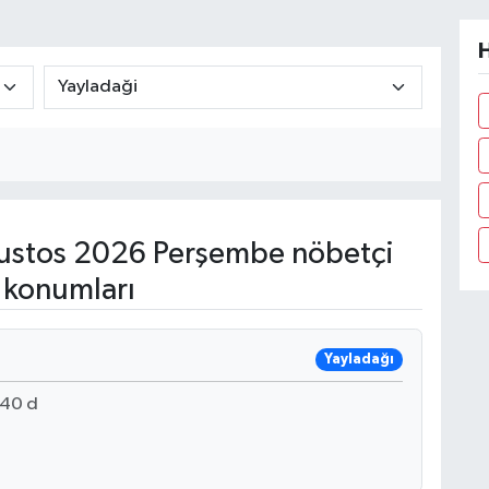
H
stos 2026 Perşembe nöbetçi
 konumları
Yayladağı
40 d