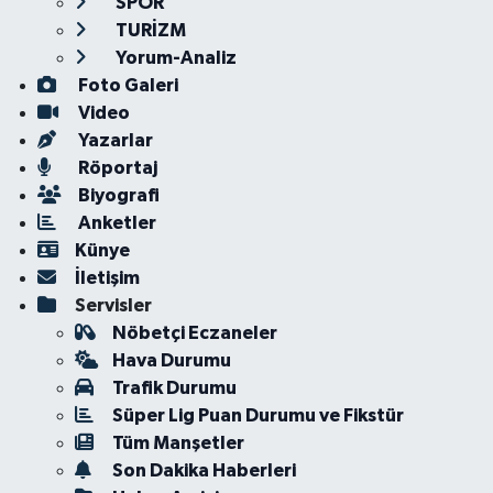
SPOR
TURİZM
Yorum-Analiz
Foto Galeri
Video
Yazarlar
Röportaj
Biyografi
Anketler
Künye
İletişim
Servisler
Nöbetçi Eczaneler
Hava Durumu
Trafik Durumu
Süper Lig Puan Durumu ve Fikstür
Tüm Manşetler
Son Dakika Haberleri