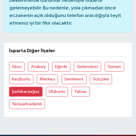
beklenmedik durumlar nedeniyle nöbete
gelemeyebilir. Bu nedenle, yola çıkmadan önce
eczanenin açık olduğunu telefon aracılığıyla teyit
etmeniz iyi bir fikir olacaktır.
İsparta Diğer İlçeler
Aksu
Atabey
Eğirdir
Gelendost
Gönen
Keçiborlu
Merkez
Senirkent
Sütçüler
Şarkikaraağaç
Uluborlu
Yalvaç
Yenişarbademli