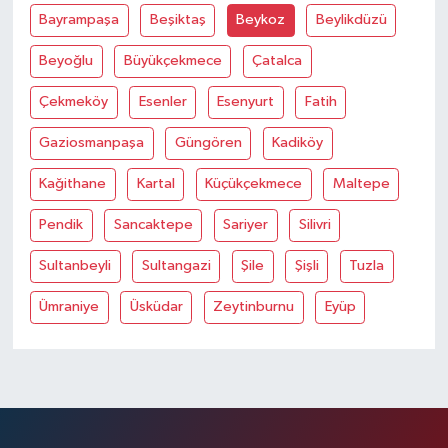
Bayrampaşa
Beşiktaş
Beykoz
Beylikdüzü
Beyoğlu
Büyükçekmece
Çatalca
Çekmeköy
Esenler
Esenyurt
Fatih
Gaziosmanpaşa
Güngören
Kadiköy
Kağithane
Kartal
Küçükçekmece
Maltepe
Pendik
Sancaktepe
Sariyer
Silivri
Sultanbeyli
Sultangazi
Şile
Şişli
Tuzla
Ümraniye
Üsküdar
Zeytinburnu
Eyüp