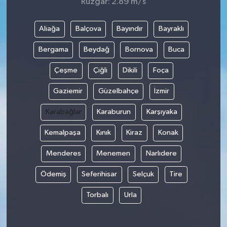
Rüzgar: 2.89 m/s
Aliağa
Balçova
Bayındır
Bayraklı
Bergama
Beydağ
Bornova
Buca
Çeşme
Çiğli
Dikili
Foça
Gaziemir
Güzelbahçe
İzmir
Karabağlar
Karaburun
Karşıyaka
Kemalpaşa
Kınık
Kiraz
Konak
Menderes
Menemen
Narlıdere
Ödemiş
Seferihisar
Selçuk
Tire
Torbalı
Urla