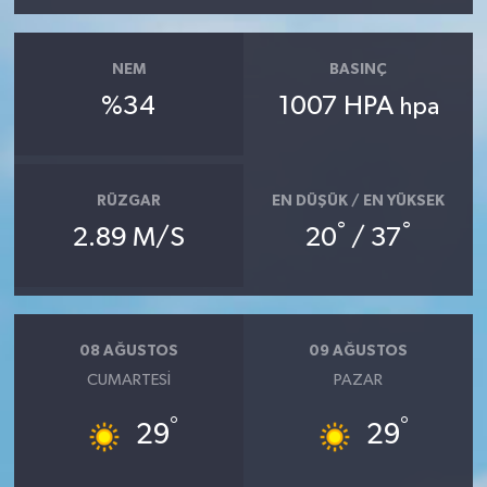
NEM
BASINÇ
%34
1007 HPA
hpa
RÜZGAR
EN DÜŞÜK / EN YÜKSEK
°
°
2.89 M/S
20
/ 37
08 AĞUSTOS
09 AĞUSTOS
CUMARTESI
PAZAR
°
°
29
29