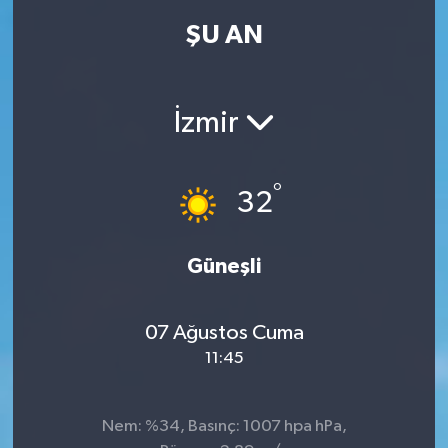
ŞU AN
İzmir
°
32
Güneşli
07 Ağustos Cuma
11:45
Nem: %34, Basınç: 1007 hpa hPa,