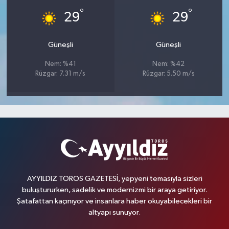
°
°
29
29
Güneşli
Güneşli
Nem: %41
Nem: %42
Rüzgar: 7.31 m/s
Rüzgar: 5.50 m/s
AYYILDIZ TOROS GAZETESİ, yepyeni temasıyla sizleri
buluştururken, sadelik ve modernizmi bir araya getiriyor.
Şatafattan kaçınıyor ve insanlara haber okuyabilecekleri bir
altyapı sunuyor.