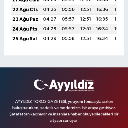
22 Ağu Cts
04:25
05:56
12:51
16:36
19:37
23 Ağu Paz
04:27
05:57
12:51
16:35
19:36
24 Ağu Pts
04:28
05:57
12:51
16:34
19:34
25 Ağu Sal
04:29
05:58
12:51
16:34
19:33
AYYILDIZ TOROS GAZETESİ, yepyeni temasıyla sizleri
buluştururken, sadelik ve modernizmi bir araya getiriyor.
Şatafattan kaçınıyor ve insanlara haber okuyabilecekleri bir
altyapı sunuyor.