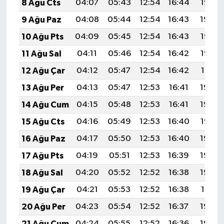
8 Ağu Cts
04:07
05:43
12:54
16:44
19:55
9 Ağu Paz
04:08
05:44
12:54
16:43
19:54
10 Ağu Pts
04:09
05:45
12:54
16:43
19:53
11 Ağu Sal
04:11
05:46
12:54
16:42
19:52
12 Ağu Çar
04:12
05:47
12:54
16:42
19:51
13 Ağu Per
04:13
05:47
12:53
16:41
19:49
14 Ağu Cum
04:15
05:48
12:53
16:41
19:48
15 Ağu Cts
04:16
05:49
12:53
16:40
19:47
16 Ağu Paz
04:17
05:50
12:53
16:40
19:45
17 Ağu Pts
04:19
05:51
12:53
16:39
19:44
18 Ağu Sal
04:20
05:52
12:52
16:38
19:43
19 Ağu Çar
04:21
05:53
12:52
16:38
19:41
20 Ağu Per
04:23
05:54
12:52
16:37
19:40
21 Ağu Cum
04:24
05:55
12:52
16:36
19:39