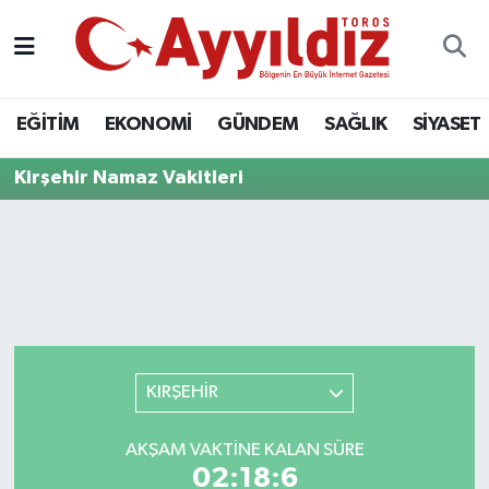
EĞİTİM
EKONOMİ
GÜNDEM
SAĞLIK
SİYASET
Kirşehir Namaz Vakitleri
KIRŞEHİR
AKŞAM VAKTINE KALAN SÜRE
02:18:6