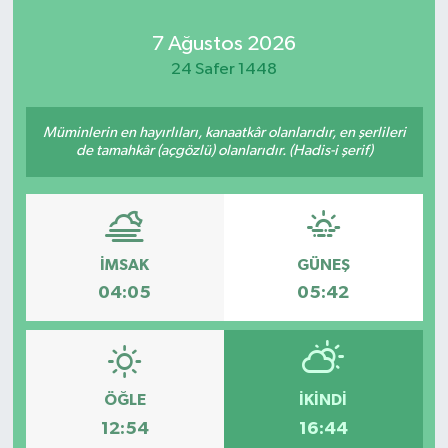
7 Ağustos 2026
24 Safer 1448
Müminlerin en hayırlıları, kanaatkâr olanlarıdır, en şerlileri
de tamahkâr (açgözlü) olanlarıdır. (Hadis-i şerif)
İMSAK
GÜNEŞ
04:05
05:42
ÖĞLE
İKINDI
12:54
16:44