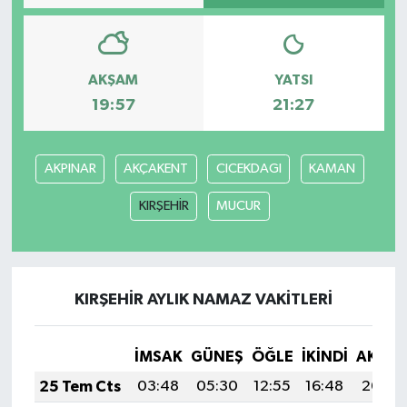
AKŞAM
YATSI
19:57
21:27
AKPINAR
AKÇAKENT
CICEKDAGI
KAMAN
KIRŞEHİR
MUCUR
KIRŞEHİR AYLIK NAMAZ VAKITLERI
İMSAK
GÜNEŞ
ÖĞLE
İKINDI
AKŞA
25 Tem Cts
03:48
05:30
12:55
16:48
20:09