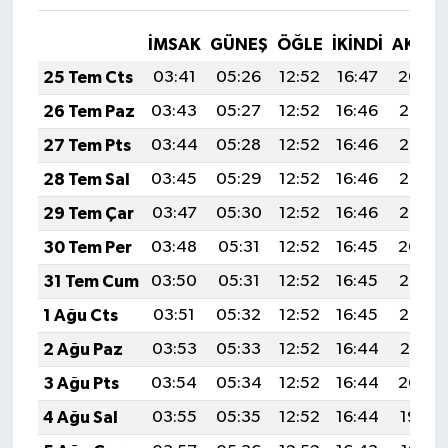
İMSAK
GÜNEŞ
ÖĞLE
İKINDI
AKŞA
25 Tem Cts
03:41
05:26
12:52
16:47
20:09
26 Tem Paz
03:43
05:27
12:52
16:46
20:08
27 Tem Pts
03:44
05:28
12:52
16:46
20:07
28 Tem Sal
03:45
05:29
12:52
16:46
20:06
29 Tem Çar
03:47
05:30
12:52
16:46
20:05
30 Tem Per
03:48
05:31
12:52
16:45
20:04
31 Tem Cum
03:50
05:31
12:52
16:45
20:03
1 Ağu Cts
03:51
05:32
12:52
16:45
20:02
2 Ağu Paz
03:53
05:33
12:52
16:44
20:01
3 Ağu Pts
03:54
05:34
12:52
16:44
20:00
4 Ağu Sal
03:55
05:35
12:52
16:44
19:59