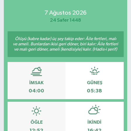
7 Ağustos 2026
24 Safer 1448
Ölüyü (kabre kadar) üç şey takip eder: Âile fertleri, malı
ve ameli. Bunlardan ikisi geri döner, biri kalır: Âile fertleri
ve malı geri döner, ameli (kendisiyle) kalır. (Hadis-i şerif)
İMSAK
GÜNEŞ
04:00
05:38
ÖĞLE
İKINDI
12:52
16:42