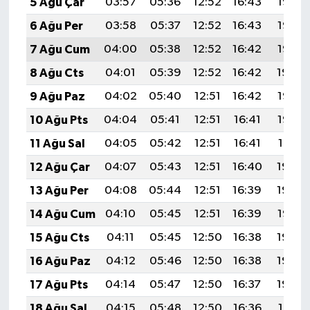
5 Ağu Çar
03:57
05:36
12:52
16:43
19:58
6 Ağu Per
03:58
05:37
12:52
16:43
19:57
7 Ağu Cum
04:00
05:38
12:52
16:42
19:55
8 Ağu Cts
04:01
05:39
12:52
16:42
19:54
9 Ağu Paz
04:02
05:40
12:51
16:42
19:53
10 Ağu Pts
04:04
05:41
12:51
16:41
19:52
11 Ağu Sal
04:05
05:42
12:51
16:41
19:51
12 Ağu Çar
04:07
05:43
12:51
16:40
19:49
13 Ağu Per
04:08
05:44
12:51
16:39
19:48
14 Ağu Cum
04:10
05:45
12:51
16:39
19:47
15 Ağu Cts
04:11
05:45
12:50
16:38
19:45
16 Ağu Paz
04:12
05:46
12:50
16:38
19:44
17 Ağu Pts
04:14
05:47
12:50
16:37
19:43
18 Ağu Sal
04:15
05:48
12:50
16:36
19:41