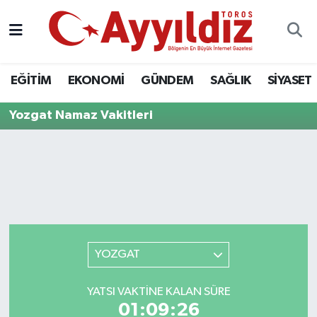
EĞİTİM
EKONOMİ
GÜNDEM
SAĞLIK
SİYASET
Yozgat Namaz Vakitleri
YOZGAT
YATSI VAKTINE KALAN SÜRE
01:09:26