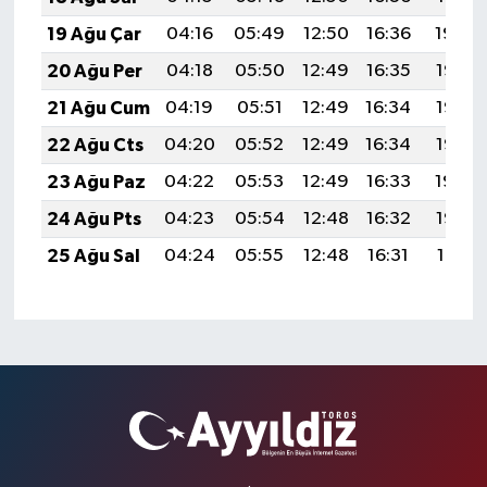
19 Ağu Çar
04:16
05:49
12:50
16:36
19:40
20 Ağu Per
04:18
05:50
12:49
16:35
19:38
21 Ağu Cum
04:19
05:51
12:49
16:34
19:37
22 Ağu Cts
04:20
05:52
12:49
16:34
19:36
23 Ağu Paz
04:22
05:53
12:49
16:33
19:34
24 Ağu Pts
04:23
05:54
12:48
16:32
19:33
25 Ağu Sal
04:24
05:55
12:48
16:31
19:31