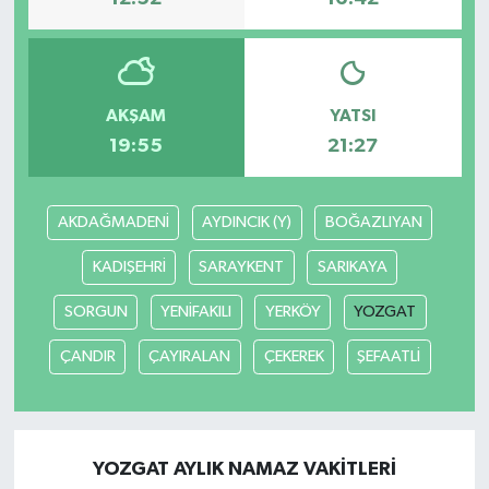
AKŞAM
YATSI
19:55
21:27
AKDAĞMADENİ
AYDINCIK (Y)
BOĞAZLIYAN
KADIŞEHRİ
SARAYKENT
SARIKAYA
SORGUN
YENİFAKILI
YERKÖY
YOZGAT
ÇANDIR
ÇAYIRALAN
ÇEKEREK
ŞEFAATLİ
YOZGAT AYLIK NAMAZ VAKITLERI