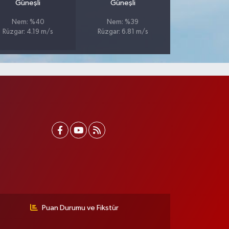
Güneşli
Güneşli
Nem: %40
Nem: %39
Rüzgar: 4.19 m/s
Rüzgar: 6.81 m/s
Puan Durumu ve Fikstür