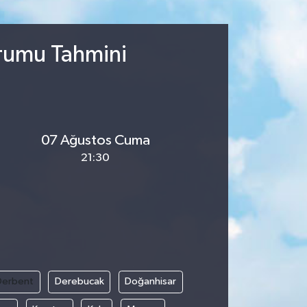
urumu Tahmini
07 Ağustos Cuma
21:30
Derbent
Derebucak
Doğanhisar