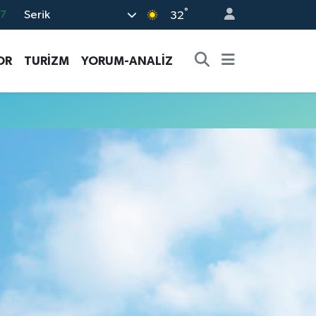
°
Serik
17
32
27
OR
TURİZM
YORUM-ANALİZ
35
59
19
.2