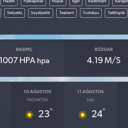
Hadim
Halkapınar
Hüyük
Ilgın
Kadınhanı
Karapı
Selçuklu
Seydişehir
Taşkent
Tuzlukçu
Yalıhüyük
BASINÇ
RÜZGAR
1007 HPA
4.19 M/S
hpa
10 AĞUSTOS
11 AĞUSTOS
PAZARTESI
SALI
°
°
23
24