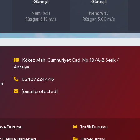
Güneşli
Güneşli
Nem: %51
Nem: %43
Rüzgar: 6.19 m/s
Rüzgar: 5.00 m/s
Kökez Mah. Cumhuriyet Cad. No:19/A-B Serik /
Antalya
02427224448
ri
[email protected]
ava Durumu
Trafik Durumu
 Dakika Haberleri
Haber Arşivi