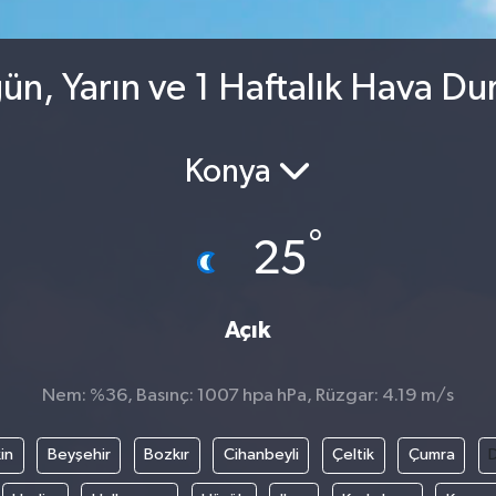
n, Yarın ve 1 Haftalık Hava D
Konya
°
25
Açık
Nem: %36, Basınç: 1007 hpa hPa, Rüzgar: 4.19 m/s
in
Beyşehir
Bozkır
Cihanbeyli
Çeltik
Çumra