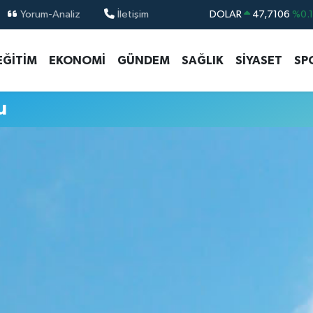
Yorum-Analiz
İletişim
DOLAR
47,7106
%0.
EURO
55,1652
%0.
EĞİTİM
EKONOMİ
GÜNDEM
SAĞLIK
SİYASET
SP
STERLİN
64,4046
%0.
GRAM ALTIN
6648.99
%2.
u
BİST100
13.773
%-
BITCOIN
65.130,04
%1