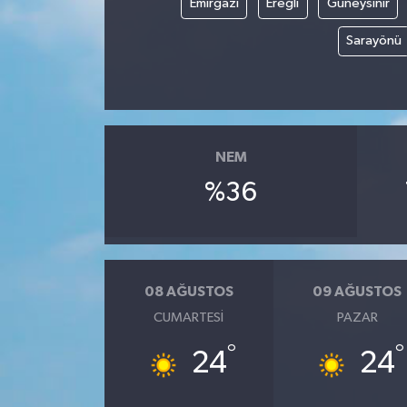
Emirgazi
Ereğli
Güneysınır
Sarayönü
NEM
%36
08 AĞUSTOS
09 AĞUSTOS
CUMARTESI
PAZAR
°
°
24
24