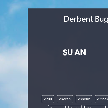
Derbent Bugü
ŞU AN
Ahırlı
Akören
Akşehir
Altınek