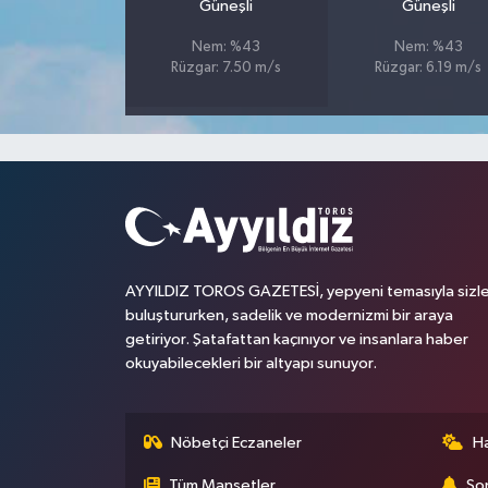
Güneşli
Güneşli
Nem: %43
Nem: %43
Rüzgar: 7.50 m/s
Rüzgar: 6.19 m/s
AYYILDIZ TOROS GAZETESİ, yepyeni temasıyla sizle
buluştururken, sadelik ve modernizmi bir araya
getiriyor. Şatafattan kaçınıyor ve insanlara haber
okuyabilecekleri bir altyapı sunuyor.
Nöbetçi Eczaneler
H
Tüm Manşetler
Son