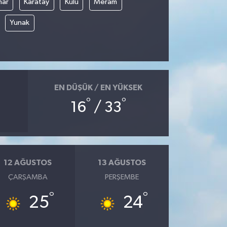
nar
Karatay
Kulu
Meram
Yunak
EN DÜŞÜK / EN YÜKSEK
°
°
16
/ 33
12 AĞUSTOS
13 AĞUSTOS
ÇARŞAMBA
PERŞEMBE
°
°
25
24