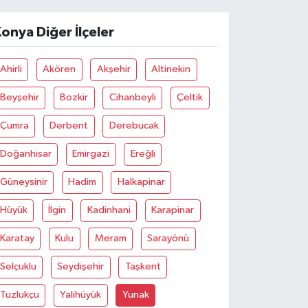
onya Diğer İlçeler
Ahirli
Akören
Akşehir
Altinekin
Beyşehir
Bozkir
Cihanbeyli
Çeltik
Çumra
Derbent
Derebucak
Doğanhisar
Emirgazi
Ereğli
Güneysinir
Hadim
Halkapinar
Hüyük
İlgin
Kadinhani
Karapinar
Karatay
Kulu
Meram
Sarayönü
Selçuklu
Seydişehir
Taşkent
Tuzlukçu
Yalihüyük
Yunak