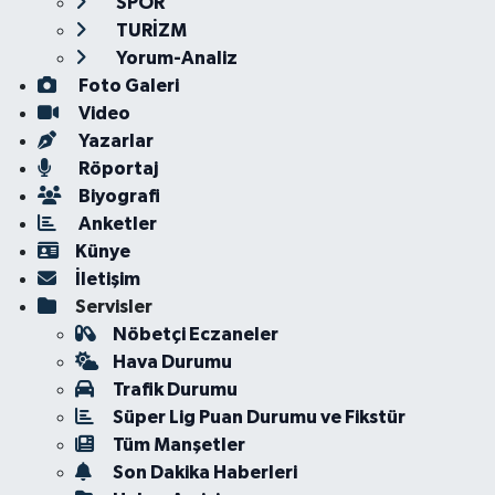
SPOR
TURİZM
Yorum-Analiz
Foto Galeri
Video
Yazarlar
Röportaj
Biyografi
Anketler
Künye
İletişim
Servisler
Nöbetçi Eczaneler
Hava Durumu
Trafik Durumu
Süper Lig Puan Durumu ve Fikstür
Tüm Manşetler
Son Dakika Haberleri