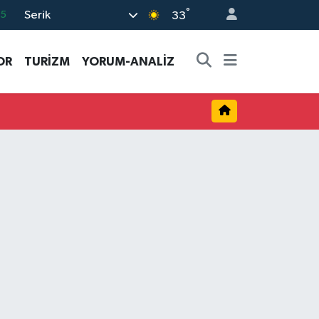
°
Serik
05
33
18
OR
TURİZM
YORUM-ANALİZ
22
39
0
66