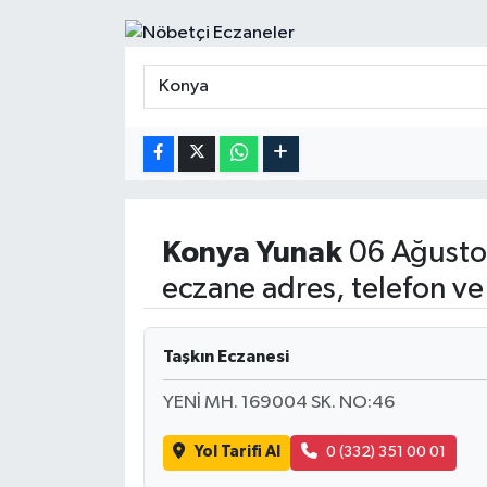
Konya
Yunak
06 Ağusto
eczane adres, telefon ve
Taşkın Eczanesi
YENİ MH. 169004 SK. NO:46
Yol Tarifi Al
0 (332) 351 00 01