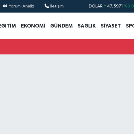
Yorum-Analiz
İletişim
DOLAR
47,5971
%0.
EURO
55,1336
%0.
EĞİTİM
EKONOMİ
GÜNDEM
SAĞLIK
SİYASET
SP
STERLİN
64,2534
%0.
GRAM ALTIN
6518.23
%0.
BİST100
13.703
%
BITCOIN
64.475,47
%0.