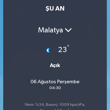
ŞU AN
Malatya
°
23
Açık
06 Ağustos Perşembe
04:30
Nem: %34, Basınç: 1009 hpa hPa,