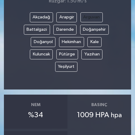
Rüzgar: 1.50 m/s
Akçadağ
Arapgir
Arguvan
Battalgazi
Darende
Doğanşehir
Doğanyol
Hekimhan
Kale
Kuluncak
Pütürge
Yazıhan
Yeşilyurt
NEM
BASINÇ
%34
1009 HPA
hpa