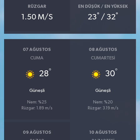
RÜZGAR
EN DÜŞÜK / EN YÜKSEK
°
°
1.50 M/S
23
/ 32
07 AĞUSTOS
08 AĞUSTOS
CUMA
CUMARTESI
°
°
28
30
Güneşli
Güneşli
Nem: %25
Nem: %20
Rüzgar: 1.89 m/s
Rüzgar: 3.19 m/s
09 AĞUSTOS
10 AĞUSTOS