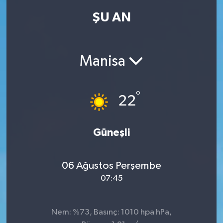
ŞU AN
Manisa
°
22
Güneşli
06 Ağustos Perşembe
07:45
Nem: %73, Basınç: 1010 hpa hPa,