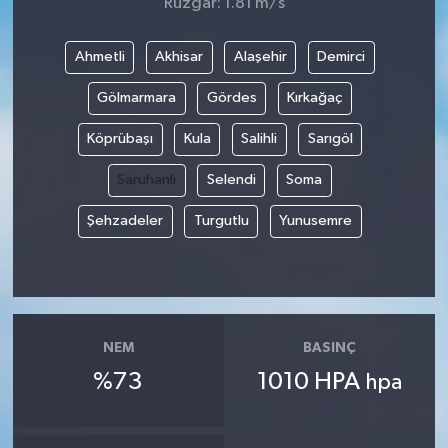
Rüzgar: 1.81 m/s
Ahmetli
Akhisar
Alaşehir
Demirci
Gölmarmara
Gördes
Kırkağaç
Köprübaşı
Kula
Salihli
Sarıgöl
Saruhanlı
Selendi
Soma
Şehzadeler
Turgutlu
Yunusemre
NEM
BASINÇ
%73
1010 HPA
hpa