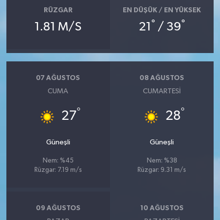
RÜZGAR
EN DÜŞÜK / EN YÜKSEK
°
°
1.81 M/S
21
/ 39
07 AĞUSTOS
08 AĞUSTOS
CUMA
CUMARTESI
°
°
27
28
Güneşli
Güneşli
Nem: %45
Nem: %38
Rüzgar: 7.19 m/s
Rüzgar: 9.31 m/s
09 AĞUSTOS
10 AĞUSTOS