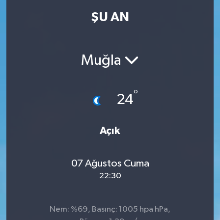
ŞU AN
Muğla
°
24
Açık
07 Ağustos Cuma
22:30
Nem: %69, Basınç: 1005 hpa hPa,