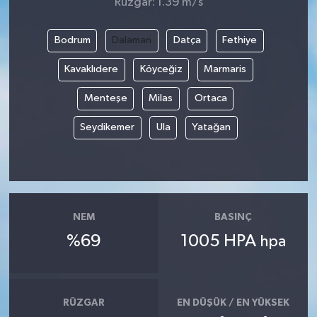
Rüzgar: 1.39 m/s
Bodrum
Dalaman
Datça
Fethiye
Kavaklıdere
Köyceğiz
Marmaris
Menteşe
Milas
Ortaca
Seydikemer
Ula
Yatağan
NEM
BASINÇ
%69
1005 HPA
hpa
RÜZGAR
EN DÜŞÜK / EN YÜKSEK