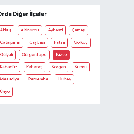
rdu Diğer İlçeler
Akkuş
Altinordu
Aybasti
Çamaş
Çatalpinar
Çaybaşi
Fatsa
Gölköy
Gülyali
Gürgentepe
İkizce
Kabadüz
Kabataş
Korgan
Kumru
Mesudiye
Perşembe
Ulubey
Ünye