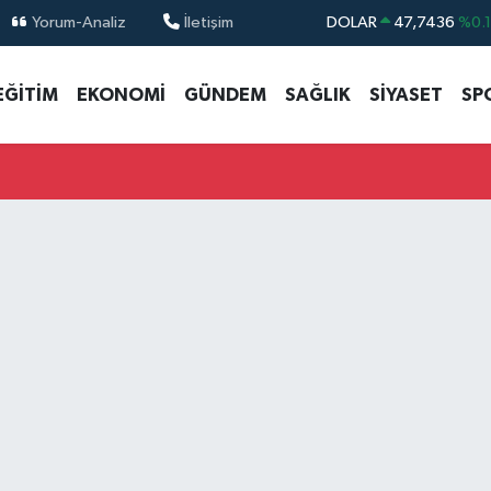
Yorum-Analiz
İletişim
DOLAR
47,7436
%0.
EURO
55,2510
%0.
EĞİTİM
EKONOMİ
GÜNDEM
SAĞLIK
SİYASET
SP
STERLİN
64,4811
%0.
GRAM ALTIN
6660.55
%0.
BİST100
13.779
%-
BITCOIN
64.960,21
%0.