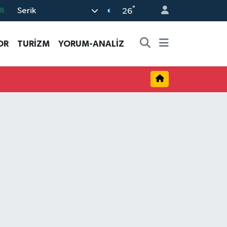
°
Serik
18
26
32
OR
TURİZM
YORUM-ANALİZ
38
03
14
87