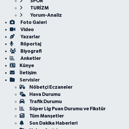
SPOR
TURİZM
Yorum-Analiz
Foto Galeri
Video
Yazarlar
Röportaj
Biyografi
Anketler
Künye
İletişim
Servisler
Nöbetçi Eczaneler
Hava Durumu
Trafik Durumu
Süper Lig Puan Durumu ve Fikstür
Tüm Manşetler
Son Dakika Haberleri