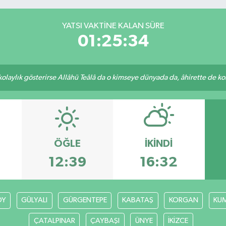
YATSI VAKTINE KALAN SÜRE
01:25:34
 kolaylık gösterirse Allâhü Teâlâ da o kimseye dünyada da, âhirette de kola
ÖĞLE
İKINDI
12:39
16:32
ÖY
GÜLYALI
GÜRGENTEPE
KABATAŞ
KORGAN
KU
ÇATALPINAR
ÇAYBAŞI
ÜNYE
İKİZCE