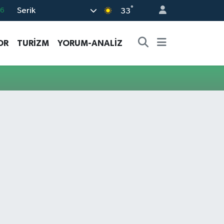
°
Serik
06
33
02
OR
TURİZM
YORUM-ANALİZ
.2
32
8
69