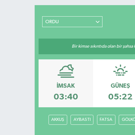
ORDU
Bir kimse sıkıntıda olan bir şahsa
İMSAK
GÜNEŞ
03:40
05:22
AKKUŞ
AYBASTI
FATSA
GÖLK