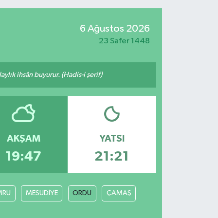
6 Ağustos 2026
23 Safer 1448
ylık ihsân buyurur. (Hadis-i şerif)
AKŞAM
YATSI
19:47
21:21
MRU
MESUDİYE
ORDU
ÇAMAŞ