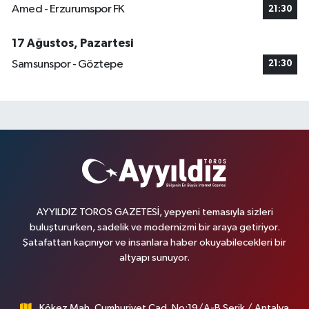
Amed - Erzurumspor FK
21:30
17 Ağustos, Pazartesi
Samsunspor - Göztepe
21:30
AYYILDIZ TOROS GAZETESİ, yepyeni temasıyla sizleri
buluştururken, sadelik ve modernizmi bir araya getiriyor.
Şatafattan kaçınıyor ve insanlara haber okuyabilecekleri bir
altyapı sunuyor.
Kökez Mah. Cumhuriyet Cad. No:19/A-B Serik / Antalya