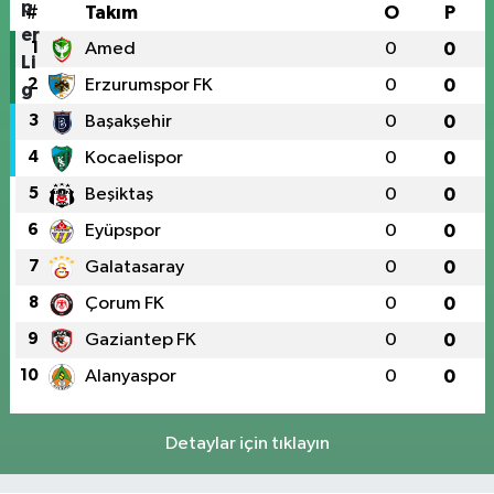
#
Takım
O
P
1
Amed
0
0
2
Erzurumspor FK
0
0
3
Başakşehir
0
0
4
Kocaelispor
0
0
5
Beşiktaş
0
0
6
Eyüpspor
0
0
7
Galatasaray
0
0
8
Çorum FK
0
0
9
Gaziantep FK
0
0
10
Alanyaspor
0
0
Detaylar için tıklayın