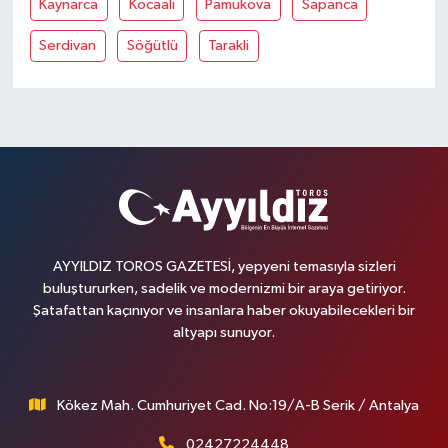
Kaynarca
Kocaali
Pamukova
Sapanca
Serdivan
Söğütlü
Tarakli
AYYILDIZ TOROS GAZETESİ, yepyeni temasıyla sizleri
buluştururken, sadelik ve modernizmi bir araya getiriyor.
Şatafattan kaçınıyor ve insanlara haber okuyabilecekleri bir
altyapı sunuyor.
Kökez Mah. Cumhuriyet Cad. No:19/A-B Serik / Antalya
02427224448