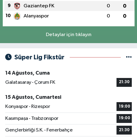
9
Gaziantep FK
0
0
10
Alanyaspor
0
0
Detaylar için tıklayın
Süper Lig Fikstür
14 Ağustos, Cuma
Galatasaray - Çorum FK
21:30
15 Ağustos, Cumartesi
Konyaspor - Rizespor
19:00
Kasımpaşa - Trabzonspor
19:00
Gençlerbirliği S.K. - Fenerbahçe
21:30