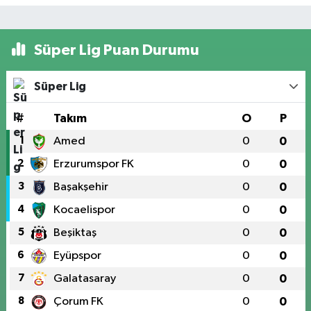
Süper Lig Puan Durumu
Süper Lig
#
Takım
O
P
1
Amed
0
0
2
Erzurumspor FK
0
0
3
Başakşehir
0
0
4
Kocaelispor
0
0
5
Beşiktaş
0
0
6
Eyüpspor
0
0
7
Galatasaray
0
0
8
Çorum FK
0
0