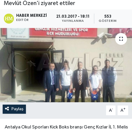
Mevlüt Özen'i ziyaret ettiler
HABER MERKEZI
21.03.2017 - 18:11
553
EDITÖR
YAYINLANMA
GÖSTERIM
Paylaş
-
+
A
A
Antalya Okul Sporları Kick Boks branşı Genç Kızlar İL 1. Melis