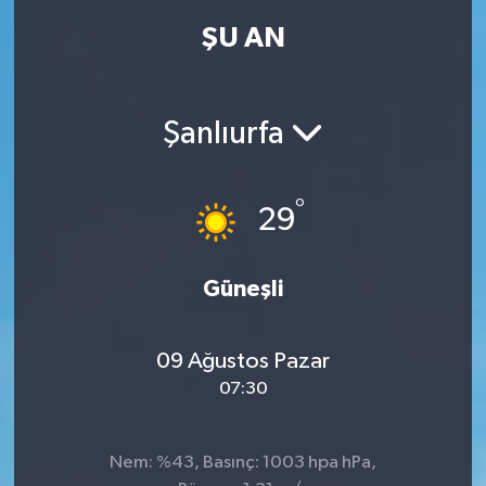
ŞU AN
Şanlıurfa
°
29
Güneşli
09 Ağustos Pazar
07:30
Nem: %43, Basınç: 1003 hpa hPa,