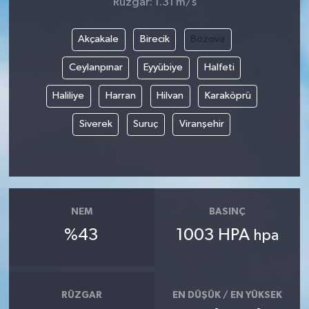
Rüzgar: 1.31 m/s
Akçakale
Birecik
Bozova
Ceylanpınar
Eyyübiye
Halfeti
Haliliye
Harran
Hilvan
Karaköprü
Siverek
Suruç
Viranşehir
NEM
BASINÇ
%43
1003 HPA
hpa
RÜZGAR
EN DÜŞÜK / EN YÜKSEK