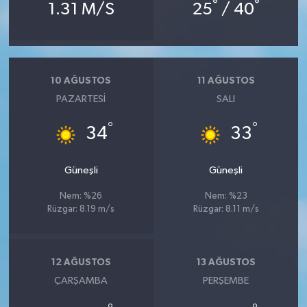
°
°
1.31 M/S
25
/ 40
10 AĞUSTOS
11 AĞUSTOS
PAZARTESI
SALI
°
°
34
33
Güneşli
Güneşli
Nem: %26
Nem: %23
Rüzgar: 8.19 m/s
Rüzgar: 8.11 m/s
12 AĞUSTOS
13 AĞUSTOS
ÇARŞAMBA
PERŞEMBE