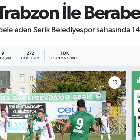
Trabzon İle Berabe
ele eden Serik Belediyespor sahasında 14
9
272
1 DK
YLAŞIM
GÖSTERIM
OKUNMA SÜRESI