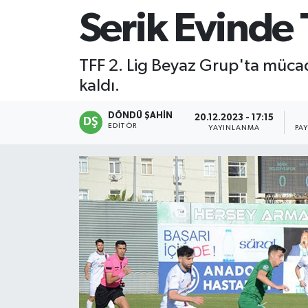
Serik Evinde 
TFF 2. Lig Beyaz Grup'ta mücad
kaldı.
DÖNDÜ ŞAHİN
20.12.2023 - 17:15
EDITÖR
YAYINLANMA
PA