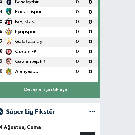
3
Başakşehir
0
0
4
Kocaelispor
0
0
5
Beşiktaş
0
0
6
Eyüpspor
0
0
7
Galatasaray
0
0
8
Çorum FK
0
0
9
Gaziantep FK
0
0
0
Alanyaspor
0
0
Detaylar için tıklayın
Süper Lig Fikstür
4 Ağustos, Cuma