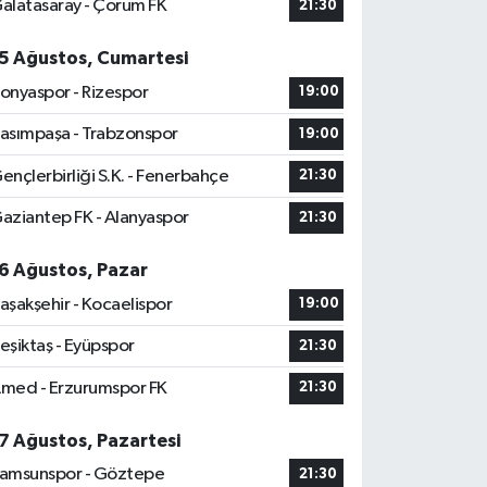
alatasaray - Çorum FK
21:30
5 Ağustos, Cumartesi
onyaspor - Rizespor
19:00
asımpaşa - Trabzonspor
19:00
ençlerbirliği S.K. - Fenerbahçe
21:30
aziantep FK - Alanyaspor
21:30
6 Ağustos, Pazar
aşakşehir - Kocaelispor
19:00
eşiktaş - Eyüpspor
21:30
med - Erzurumspor FK
21:30
7 Ağustos, Pazartesi
amsunspor - Göztepe
21:30