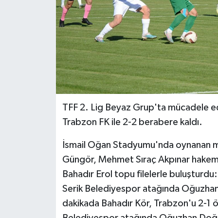
TFF 2. Lig Beyaz Grup'ta mücadele e
Trabzon FK ile 2-2 berabere kaldı.
İsmail Oğan Stadyumu'nda oynanan ma
Güngör, Mehmet Sıraç Akpınar hakem 
Bahadır Erol topu filelerle buluşturdu
Serik Belediyespor atağında Oğuzhan D
dakikada Bahadır Kör, Trabzon'u 2-1 ö
Belediyespor atağında Oğuzhan Doğan 