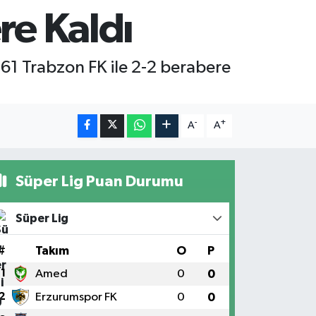
re Kaldı
61 Trabzon FK ile 2-2 berabere
-
+
A
A
Süper Lig Puan Durumu
Süper Lig
#
Takım
O
P
1
Amed
0
0
2
Erzurumspor FK
0
0