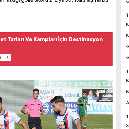
G
1
K
K
let Turları Ve Kampları İçin Destinasyon
r
G
G
e
1
B
B
A
1
S