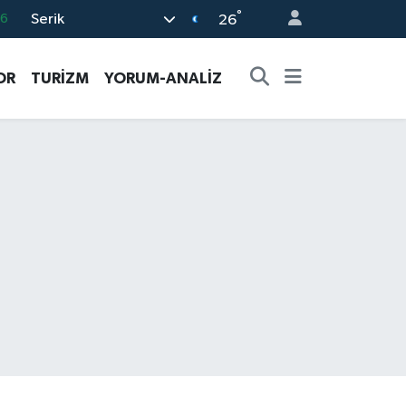
°
Serik
16
26
02
OR
TURİZM
YORUM-ANALİZ
07
5
0
63