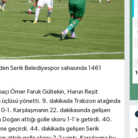
den Serik Belediyespor sahasında 1461
1
çı Ömer Faruk Gültekin, Harun Reşit
üçlüsü yönetti. 9. dakikada Trabzon atağında
: 0-1. Karşılaşmanın 22. dakikasında gelişen
oğan attığı golle skoru 1-1'e getirdi. 40.
ne geçirdi. 44. dakikada gelişen Serik
1
attığı golle skoru 2-2 yaptı. Karşılaşma bu