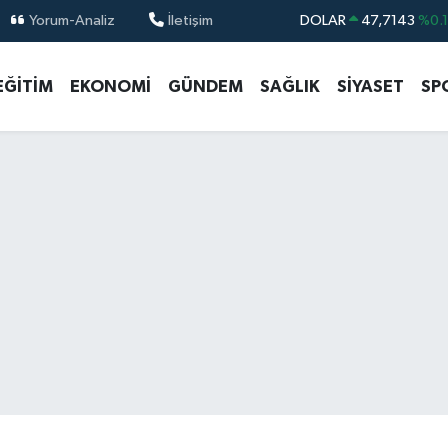
Yorum-Analiz
İletişim
DOLAR
47,7143
%0.
EURO
55,0317
%-0.
EĞİTİM
EKONOMİ
GÜNDEM
SAĞLIK
SİYASET
SP
STERLİN
64,2463
%0.
GRAM ALTIN
6510.40
%0.4
BİST100
13.799
%7
BITCOIN
64.225,61
%-0.