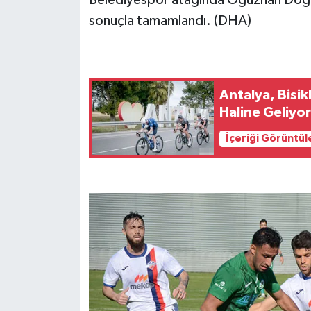
sonuçla tamamlandı. (DHA)
Antalya, Bisik
Haline Geliyo
İçeriği Görüntül