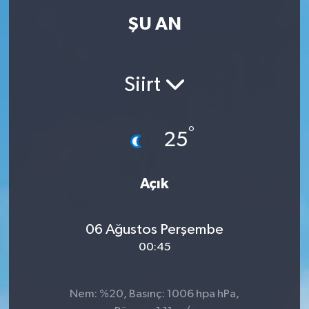
ŞU AN
Siirt
°
25
Açık
06 Ağustos Perşembe
00:45
Nem: %20, Basınç: 1006 hpa hPa,