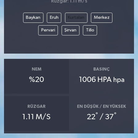
Rüzgar: 1.11 m/s
Baykan
Eruh
Kurtalan
Merkez
Pervari
Şirvan
Tillo
NEM
BASINÇ
%20
1006 HPA
hpa
RÜZGAR
EN DÜŞÜK / EN YÜKSEK
°
°
1.11 M/S
22
/ 37