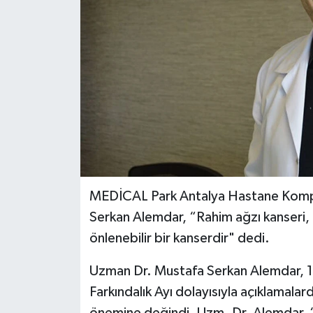
MEDİCAL Park Antalya Hastane Komple
Serkan Alemdar, “Rahim ağzı kanseri, n
önlenebilir bir kanserdir" dedi.
Uzman Dr. Mustafa Serkan Alemdar, 1-
Farkındalık Ayı dolayısıyla açıklamala
önemine değindi. Uzm. Dr. Alemdar, “