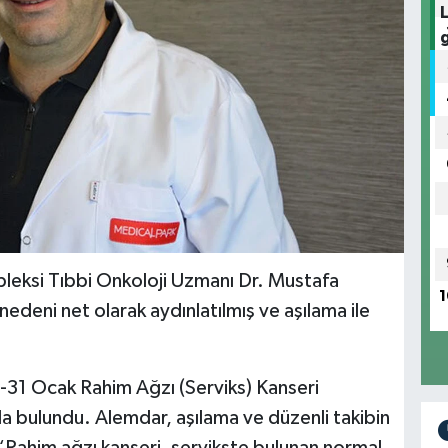
ksi Tıbbi Onkoloji Uzmanı Dr. Mustafa
1
edeni net olarak aydınlatılmış ve aşılama ile
31 Ocak Rahim Ağzı (Serviks) Kanseri
rda bulundu. Alemdar, aşılama ve düzenli takibin
Rahim ağzı kanseri, servikste bulunan normal