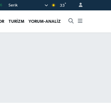
°
Serik
06
33
.1
OR
TURİZM
YORUM-ANALİZ
21
32
8
69