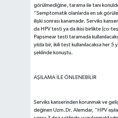
görülmediğine, tarama ile tanı konul
“Semptomatik olanlarda en sık görülen 
ilişki sonrası kanamadır. Serviks kans
da HPV testi ya da ikisi birlikte (co-te
Papsmear testi taramada kullanılacaksa
yılda bir, ikili test kullanılacaksa her 
şeklinde konuştu.
AŞILAMA İLE ÖNLENEBİLİR
Serviks kanserinden korunmak ve geli
değinen Uzm.Dr. Alemdar, “HPV aşılam
sonra 3 doz şeklinde uygulanmaktadır