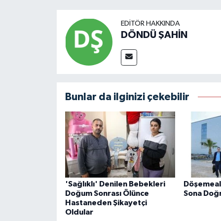
EDITÖR HAKKINDA
DÖNDÜ ŞAHİN
Bunlar da ilginizi çekebilir
'Sağlıklı' Denilen Bebekleri
Döşemealt
Doğum Sonrası Ölünce
Sona Doğ
Hastaneden Şikayetçi
Oldular