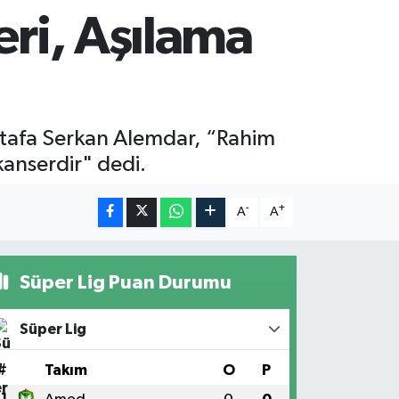
eri, Aşılama
tafa Serkan Alemdar, “Rahim
 kanserdir" dedi.
-
+
A
A
Süper Lig Puan Durumu
Süper Lig
#
Takım
O
P
1