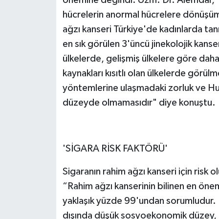
hücrelerin anormal hücrelere dönüşüm
ağzı kanseri Türkiye'de kadınlarda tanı
en sık görülen 3'üncü jinekolojik kans
ülkelerde, gelişmiş ülkelere göre daha 
kaynakları kısıtlı olan ülkelerde gör
yöntemlerine ulaşmadaki zorluk ve Hum
düzeyde olmamasıdır" diye konuştu.
'SİGARA RİSK FAKTÖRÜ'
Sigaranın rahim ağzı kanseri için risk
“Rahim ağzı kanserinin bilinen en önem
yaklaşık yüzde 99'undan sorumludur. Di
dışında düşük sosyoekonomik düzey, u