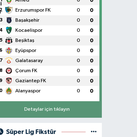
Amed
0
0
2
Erzurumspor FK
0
0
3
Başakşehir
0
0
4
Kocaelispor
0
0
5
Beşiktaş
0
0
6
Eyüpspor
0
0
7
Galatasaray
0
0
8
Çorum FK
0
0
9
Gaziantep FK
0
0
0
Alanyaspor
0
0
Detaylar için tıklayın
Süper Lig Fikstür