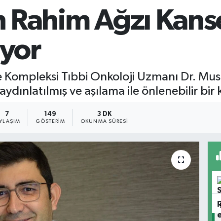
en Rahim Ağzı Kans
iyor
Kompleksi Tıbbi Onkoloji Uzmanı Dr. Mus
aydınlatılmış ve aşılama ile önlenebilir bir
7
149
3 DK
YLAŞIM
GÖSTERIM
OKUNMA SÜRESI