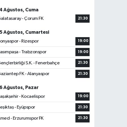
4 Ağustos, Cuma
alatasaray - Çorum FK
21:30
5 Ağustos, Cumartesi
onyaspor - Rizespor
19:00
asımpaşa - Trabzonspor
19:00
ençlerbirliği S.K. - Fenerbahçe
21:30
aziantep FK - Alanyaspor
21:30
6 Ağustos, Pazar
aşakşehir - Kocaelispor
19:00
eşiktaş - Eyüpspor
21:30
med - Erzurumspor FK
21:30