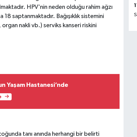
1
r almaktadır. HPV'nin neden olduğu rahim ağzı
S
a 18 saptanmaktadır. Bağışıklık sistemini
rgan nakli vb.) serviks kanseri riskini
kun Yaşam Hastanesi’nde
e
çoğunda tanı anında herhangi bir belirti