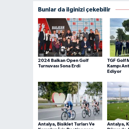
Bunlar da ilginizi çekebilir
2024 Balkan Open Golf
TGF Golf M
Turnuvası Sona Erdi
Kampı An
Ediyor
Antalya, Bisiklet Turları Ve
Antalya, 