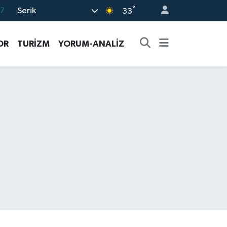
°
Serik
17
33
01
OR
TURİZM
YORUM-ANALİZ
02
12
4
76