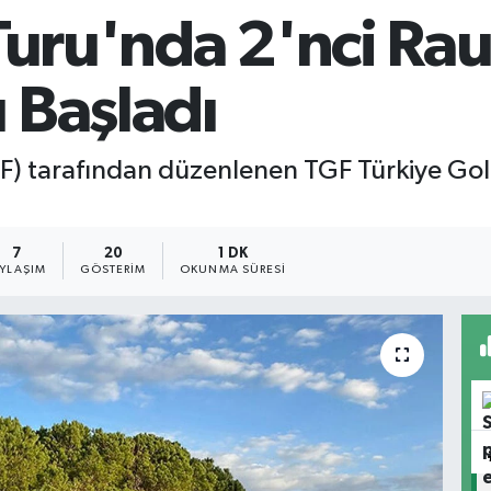
Turu'nda 2'nci Ra
 Başladı
) tarafından düzenlenen TGF Türkiye Gol
7
20
1 DK
AYLAŞIM
GÖSTERIM
OKUNMA SÜRESI