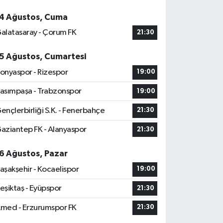
4 Ağustos, Cuma
alatasaray - Çorum FK
21:30
5 Ağustos, Cumartesi
onyaspor - Rizespor
19:00
asımpaşa - Trabzonspor
19:00
ençlerbirliği S.K. - Fenerbahçe
21:30
aziantep FK - Alanyaspor
21:30
6 Ağustos, Pazar
aşakşehir - Kocaelispor
19:00
eşiktaş - Eyüpspor
21:30
med - Erzurumspor FK
21:30