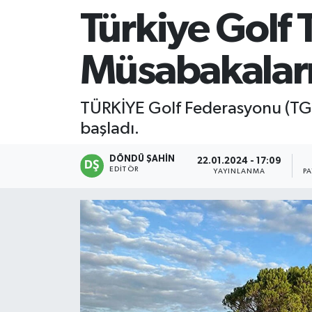
Türkiye Golf 
Müsabakaları
TÜRKİYE Golf Federasyonu (TGF
başladı.
DÖNDÜ ŞAHİN
22.01.2024 - 17:09
EDITÖR
YAYINLANMA
P