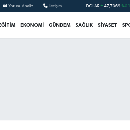
Yorum-Analiz
İletişim
DOLAR
47,7069
%0.
EURO
55,0265
%0.
EĞİTİM
EKONOMİ
GÜNDEM
SAĞLIK
SİYASET
SP
STERLİN
64,1897
%0.
GRAM ALTIN
6618.49
%2.
BİST100
13.887
%6
BITCOIN
64.360,53
%-0.