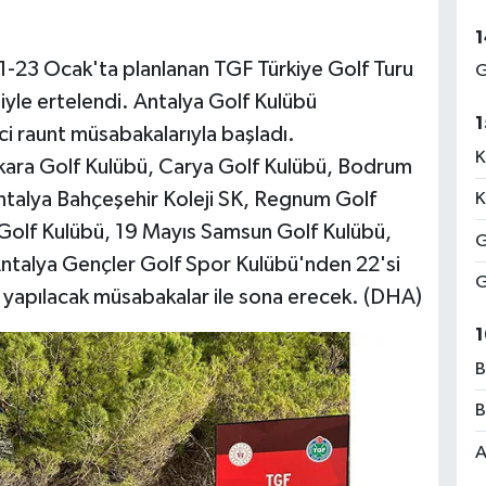
1
21-23 Ocak'ta planlanan TGF Türkiye Golf Turu
G
yle ertelendi. Antalya Golf Kulübü
1
i raunt müsabakalarıyla başladı.
K
ara Golf Kulübü, Carya Golf Kulübü, Bodrum
talya Bahçeşehir Koleji SK, Regnum Golf
K
r Golf Kulübü, 19 Mayıs Samsun Golf Kulübü,
G
Antalya Gençler Golf Spor Kulübü'nden 22'si
G
n yapılacak müsabakalar ile sona erecek. (DHA)
1
B
B
A