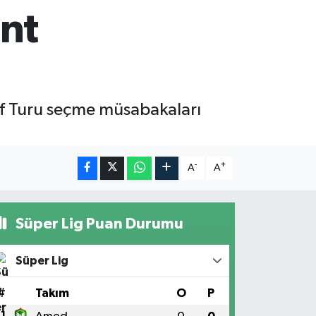
unt
f Turu seçme müsabakaları
-
+
A
A
Süper Lig Puan Durumu
Süper Lig
#
Takım
O
P
1