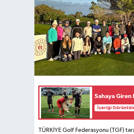
Sahaya Giren 
İçeriği Görüntül
TÜRKİYE Golf Federasyonu (TGF) tara