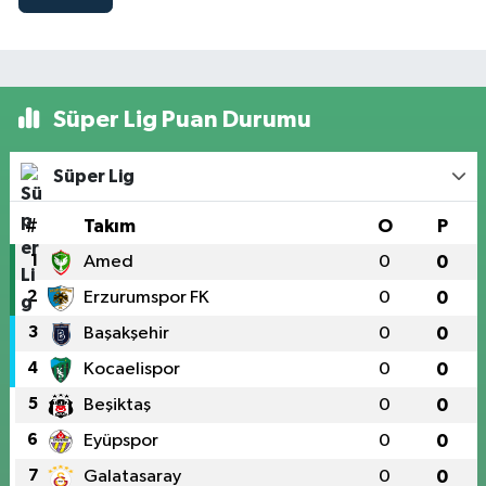
Süper Lig Puan Durumu
Süper Lig
#
Takım
O
P
1
Amed
0
0
2
Erzurumspor FK
0
0
3
Başakşehir
0
0
4
Kocaelispor
0
0
5
Beşiktaş
0
0
6
Eyüpspor
0
0
7
Galatasaray
0
0