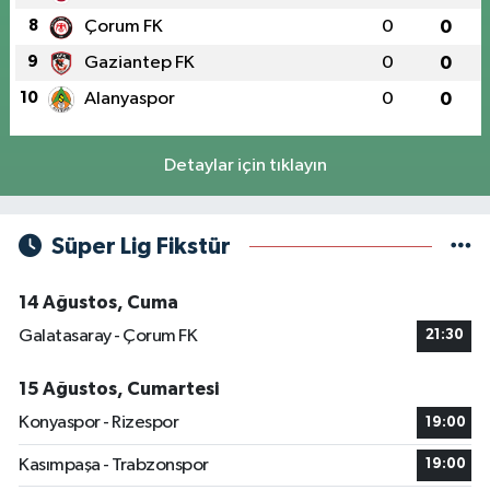
8
Çorum FK
0
0
9
Gaziantep FK
0
0
10
Alanyaspor
0
0
Detaylar için tıklayın
Süper Lig Fikstür
14 Ağustos, Cuma
Galatasaray - Çorum FK
21:30
15 Ağustos, Cumartesi
Konyaspor - Rizespor
19:00
Kasımpaşa - Trabzonspor
19:00