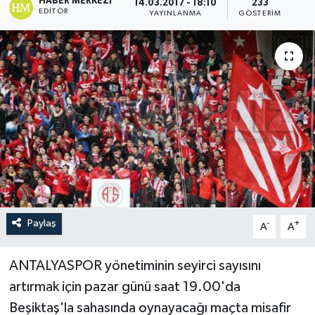
HABER MERKEZI
14.03.2017 - 18:10
233
EDITÖR
YAYINLANMA
GÖSTERIM
Paylaş
-
+
A
A
ANTALYASPOR yönetiminin seyirci sayısını
artırmak için pazar günü saat 19.00'da
Beşiktaş'la sahasında oynayacağı maçta misafir