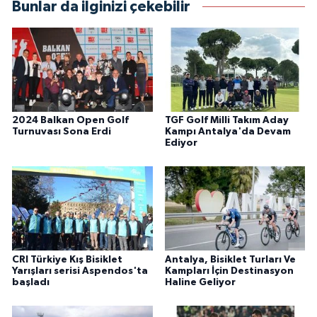
Bunlar da ilginizi çekebilir
2024 Balkan Open Golf
TGF Golf Milli Takım Aday
Turnuvası Sona Erdi
Kampı Antalya'da Devam
Ediyor
CRI Türkiye Kış Bisiklet
Antalya, Bisiklet Turları Ve
Yarışları serisi Aspendos'ta
Kampları İçin Destinasyon
başladı
Haline Geliyor