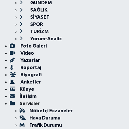
GÜNDEM
SAĞLIK
SİYASET
SPOR
TURİZM
Yorum-Analiz
Foto Galeri
Video
Yazarlar
Röportaj
Biyografi
Anketler
Künye
İletişim
Servisler
Nöbetçi Eczaneler
Hava Durumu
Trafik Durumu