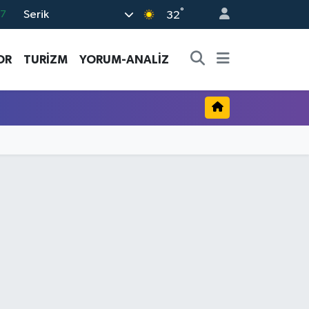
°
Serik
17
32
27
OR
TURİZM
YORUM-ANALİZ
35
59
19
.2