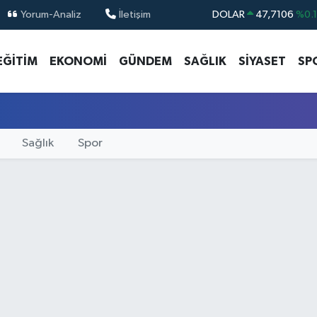
Yorum-Analiz
İletişim
DOLAR
47,7106
%0.
EURO
55,1652
%0.
EĞİTİM
EKONOMİ
GÜNDEM
SAĞLIK
SİYASET
SP
STERLİN
64,4046
%0.
GRAM ALTIN
6648.99
%2.
BİST100
13.773
%-
BITCOIN
65.130,04
%1
Sağlık
Spor