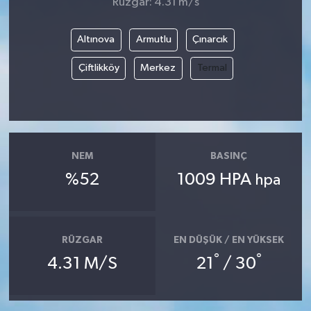
Rüzgar: 4.31 m/s
Altınova
Armutlu
Çınarcık
Çiftlikköy
Merkez
Termal
NEM
BASINÇ
%52
1009 HPA
hpa
RÜZGAR
EN DÜŞÜK / EN YÜKSEK
°
°
4.31 M/S
21
/ 30