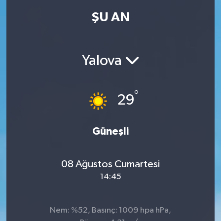
ŞU AN
Yalova
°
29
Güneşli
08 Ağustos Cumartesi
14:45
Nem: %52, Basınç: 1009 hpa hPa,